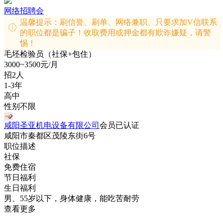
网络招聘会
温馨提示：刷信誉、刷单、网络兼职、只要求加V信联系
的职位都是骗子！收取费用或押金都有欺诈嫌疑，请警
惕！
毛坯检验员（社保+包住）
3000~3500元/月
招2人
1-3年
高中
性别不限
咸阳圣亚机电设备有限公司
会员
已认证
咸阳市秦都区茂陵东街6号
职位描述
社保
免费住宿
节日福利
生日福利
男、55岁以下，身体健康，能吃苦耐劳
查看更多