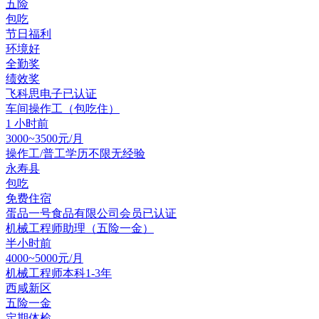
五险
包吃
节日福利
环境好
全勤奖
绩效奖
飞科思电子
已认证
车间操作工（包吃住）
1 小时前
3000~3500元/月
操作工/普工
学历不限
无经验
永寿县
包吃
免费住宿
蛋品一号食品有限公司
会员
已认证
机械工程师助理（五险一金）
半小时前
4000~5000元/月
机械工程师
本科
1-3年
西咸新区
五险一金
定期体检