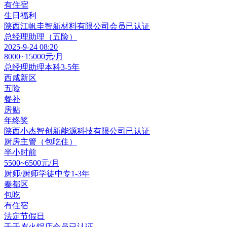
有住宿
生日福利
陕西江帆圭智新材料有限公司
会员
已认证
总经理助理（五险）
2025-9-24 08:20
8000~15000元/月
总经理助理
本科
3-5年
西咸新区
五险
餐补
房贴
年终奖
陕西小杰智创新能源科技有限公司
已认证
厨房主管（包吃住）
半小时前
5500~6500元/月
厨师/厨师学徒
中专
1-3年
秦都区
包吃
有住宿
法定节假日
千千岁火锅店
会员
已认证