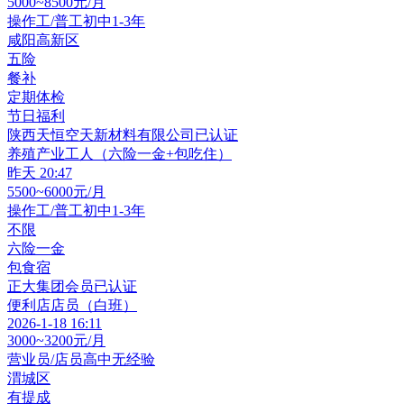
5000~8500元/月
操作工/普工
初中
1-3年
咸阳高新区
五险
餐补
定期体检
节日福利
陕西天恒空天新材料有限公司
已认证
养殖产业工人（六险一金+包吃住）
昨天 20:47
5500~6000元/月
操作工/普工
初中
1-3年
不限
六险一金
包食宿
正大集团
会员
已认证
便利店店员（白班）
2026-1-18 16:11
3000~3200元/月
营业员/店员
高中
无经验
渭城区
有提成