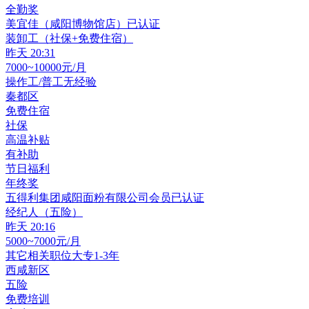
全勤奖
美宜佳（咸阳博物馆店）
已认证
装卸工（社保+免费住宿）
昨天 20:31
7000~10000元/月
操作工/普工
无经验
秦都区
免费住宿
社保
高温补贴
有补助
节日福利
年终奖
五得利集团咸阳面粉有限公司
会员
已认证
经纪人（五险）
昨天 20:16
5000~7000元/月
其它相关职位
大专
1-3年
西咸新区
五险
免费培训