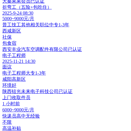
大秦果果
会员
已认证
折弯工（五险+包吃住）
2025-9-24 08:30
5000~9000元/月
普工技工其他相关职位
中专
1-3年
西咸新区
社保
包食宿
西安丰业汽车空调配件有限公司
已认证
电子工程师
2025-11-21 14:30
面议
电子工程师
大专
1-3年
咸阳高新区
环境好
陕西铉光未来电子科技公司
已认证
上门收取件员
1 小时前
6000~9000元/月
快递员
高中
无经验
不限
高温补贴