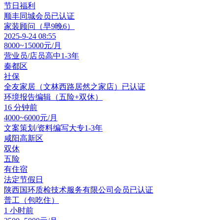
节日福利
顺丰同城
会员
已认证
家装顾问（早9晚6）
2025-9-24 08:55
8000~15000元/月
营业员/店员
高中
1-3年
秦都区
社保
全友家居（文林西路居然之家店）
已认证
环境报告编辑（五险+双休）
16 分钟前
4000~6000元/月
文案策划/资料编写
大专
1-3年
咸阳高新区
双休
五险
有住宿
法定节假日
陕西国环质检技术服务有限公司
会员
已认证
普工（包吃住）
1 小时前