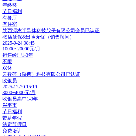
年终奖
节日福利
有餐厅
有住宿
陕西源杰半导体科技股份有限公司
会员
已认证
4S店延保&出险无忧（销售顾问）
2025-9-24 08:45
10000~20000元/月
销售经理
1-3年
不限
双休
云数荟（陕西）科技有限公司
已认证
收银员
2025-12-20 15:19
3000~4000元/月
收银员
高中
1-3年
兴平市
节日福利
带薪年假
法定节假日
免费培训