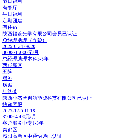
节日福利
有餐厅
生日福利
定期团建
有住宿
陕西福蔻光学有限公司
会员
已认证
总经理助理（五险）
2025-9-24 08:20
8000~15000元/月
总经理助理
本科
3-5年
西咸新区
五险
餐补
房贴
年终奖
陕西小杰智创新能源科技有限公司
已认证
快递客服
2025-12-5 11:18
3500~4500元/月
客户服务
中专
1-3年
秦都区
咸阳高新区中通快递
已认证