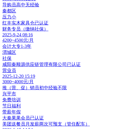
导购员
高中
无经验
秦都区
压力小
红丰实木家具仓
已认证
财务专员（缴纳社保）
2025-9-24 08:16
4200~4500元/月
会计
大专
1-3年
渭城区
社保
咸阳秦顺源供应链管理有限公司
已认证
营业员
2025-12-20 15:19
3000~4000元/月
推（营、促）销员
初中
经验不限
兴平市
免费培训
节日福利
带薪年假
大秦果果
会员
已认证
美团送餐员月发薪两次可预支（管住配车）