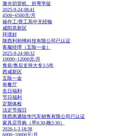
激光切管机、折弯学徒
2025-9-24 08:41
4500~6500元/月
操作工/普工
高中
无经验
咸阳高新区
环境好
陕西利和愽科技有限公司
已认证
客服经理（五险一金）
2025-9-24 08:32
10000~12000元/月
售前/售后支持
大专
3-5年
西咸新区
五险一金
有餐厅
生日福利
节日福利
定期体检
法定节假日
陕西惠通陆华汽车销售有限公司
已认证
家具店导购（早8:30-晚5:30）
2026-1-3 18:38
6000~10000元/月