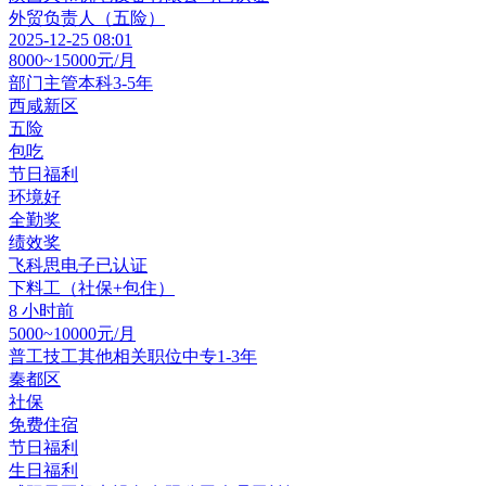
外贸负责人（五险）
2025-12-25 08:01
8000~15000元/月
部门主管
本科
3-5年
西咸新区
五险
包吃
节日福利
环境好
全勤奖
绩效奖
飞科思电子
已认证
下料工（社保+包住）
8 小时前
5000~10000元/月
普工技工其他相关职位
中专
1-3年
秦都区
社保
免费住宿
节日福利
生日福利