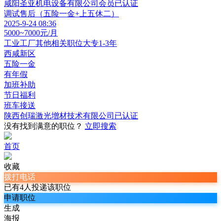
咸阳圣亚机电设备有限公司
会员
已认证
调试售后（五险一金+上五休二）
2025-9-24 08:36
5000~7000元/月
工业工厂其他相关职位
大专
1-3年
西咸新区
五险一金
有年假
加班补助
节日福利
班车接送
陕西创瑞激光增材技术有限公司
已认证
没有找到满意的职位？
立即搜索
首页
收藏
拨打电话
已有4人投递该职位
申请职位
生成
海报