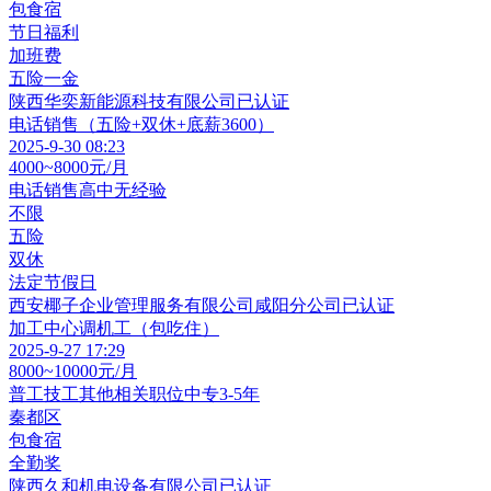
包食宿
节日福利
加班费
五险一金
陕西华奕新能源科技有限公司
已认证
电话销售（五险+双休+底薪3600）
2025-9-30 08:23
4000~8000元/月
电话销售
高中
无经验
不限
五险
双休
法定节假日
西安椰子企业管理服务有限公司咸阳分公司
已认证
加工中心调机工（包吃住）
2025-9-27 17:29
8000~10000元/月
普工技工其他相关职位
中专
3-5年
秦都区
包食宿
全勤奖
陕西久和机电设备有限公司
已认证