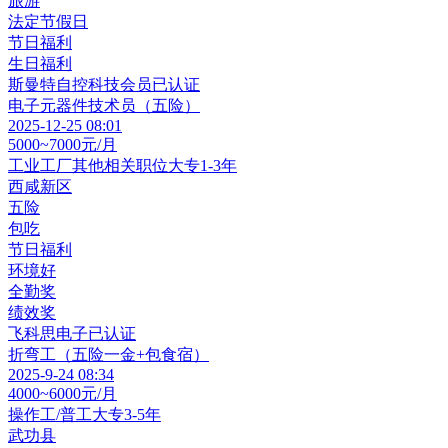
旅游
法定节假日
节日福利
生日福利
斯曼特自控科技
会员
已认证
电子元器件技术员（五险）
2025-12-25 08:01
5000~7000元/月
工业工厂其他相关职位
大专
1-3年
西咸新区
五险
包吃
节日福利
环境好
全勤奖
绩效奖
飞科思电子
已认证
折弯工（五险一金+包食宿）
2025-9-24 08:34
4000~6000元/月
操作工/普工
大专
3-5年
武功县