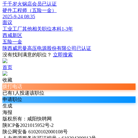
千千岁火锅店
会员
已认证
硬件工程师（五险一金）
2025-9-24 08:35
面议
工业工厂其他相关职位
本科
1-3年
西咸新区
五险一金
陕西威思曼高压电源股份有限公司
已认证
没有找到满意的职位？
立即搜索
首页
收藏
拨打电话
已有1人投递该职位
申请职位
生成
海报
版权所有：咸阳快聘网
陕ICP备2021015952号-2
陕公网安备 61020102000108号