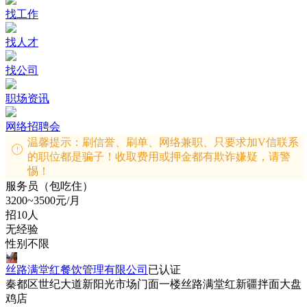
找工作
找人才
找公司
职场资讯
网络招聘会
温馨提示：刷信誉、刷单、网络兼职、只要求加V信联系
的职位都是骗子！收取费用或押金都有欺诈嫌疑，请警
惕！
服务员（包吃住）
3200~3500元/月
招10人
无经验
性别不限
丝路满堂红餐饮管理有限公司
已认证
秦都区世纪大道新阳光市场门面一楼丝路满堂红新疆拌面大盘
鸡店