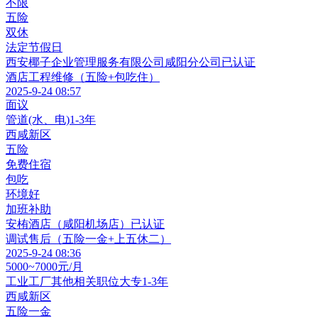
不限
五险
双休
法定节假日
西安椰子企业管理服务有限公司咸阳分公司
已认证
酒店工程维修（五险+包吃住）
2025-9-24 08:57
面议
管道(水、电)
1-3年
西咸新区
五险
免费住宿
包吃
环境好
加班补助
安栯酒店（咸阳机场店）
已认证
调试售后（五险一金+上五休二）
2025-9-24 08:36
5000~7000元/月
工业工厂其他相关职位
大专
1-3年
西咸新区
五险一金