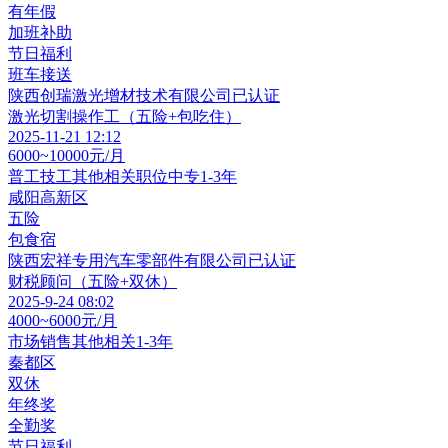
有年假
加班补助
节日福利
班车接送
陕西创瑞激光增材技术有限公司
已认证
激光切割操作工（五险+包吃住）
2025-11-21 12:12
6000~10000元/月
普工技工其他相关职位
中专
1-3年
咸阳高新区
五险
包食宿
陕西宏祥专用汽车零部件有限公司
已认证
财税顾问（五险+双休）
2025-9-24 08:02
4000~6000元/月
市场销售其他相关
1-3年
秦都区
双休
年终奖
全勤奖
节日福利