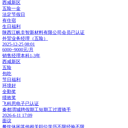
西咸新区
五险一金
法定节假日
有住宿
生日福利
陕西江帆圭智新材料有限公司
会员
已认证
外贸业务经理（五险）
2025-12-25 08:01
6000~9000元/月
销售经理
本科
1-3年
西咸新区
五险
包吃
节日福利
环境好
全勤奖
绩效奖
飞科思电子
已认证
秦都渭城聘假期工短期工过渡骑手
2026-6-11 17:09
面议
餐饮休闲其他相关职位
学历不限
经验不限