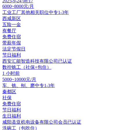
2025-9-24 08:17
6000~8000元/月
工业工厂其他相关职位
中专
1-3年
西咸新区
五险一金
有餐厅
免费住宿
带薪年假
法定节假日
节日福利
西安汇能智造科技有限公司
已认证
数控铣工（社保+包住）
1 小时前
5000~10000元/月
车、铣、刨、磨
中专
1-3年
秦都区
社保
免费住宿
节日福利
生日福利
咸阳圣亚机电设备有限公司
会员
已认证
洗碗工（包吃住）