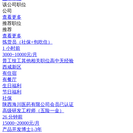
该公司职位
公司
查看更多
推荐职位
推荐
查看更多
拣货员（社保+包吃住）
1 小时前
3000~10000元/月
普工技工其他相关职位
高中
无经验
西咸新区
有住宿
有餐厅
生日福利
节日福利
社保
陕西海川医药有限公司
会员
已认证
高级研发工程师（五险一金）
26 分钟前
15000~20000元/月
产品开发
博士
1-3年