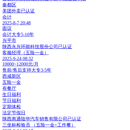
秦都区
美团外卖
已认证
会计
2025-8-7 20:48
面议
会计
大专
5-10年
兴平市
陕西永兴环能科技股份公司
已认证
客服经理（五险一金）
2025-9-24 08:32
10000~12000元/月
售前/售后支持
大专
3-5年
西咸新区
五险一金
有餐厅
生日福利
节日福利
定期体检
法定节假日
陕西惠通陆华汽车销售有限公司
已认证
三坐标检验员 （五险一金+工作餐）