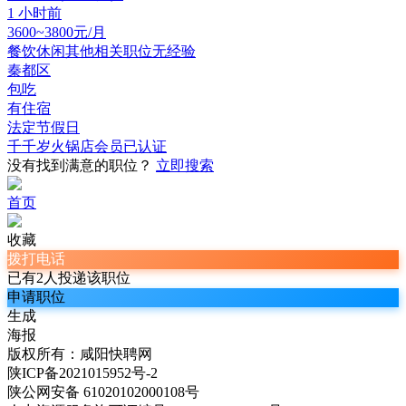
1 小时前
3600~3800元/月
餐饮休闲其他相关职位
无经验
秦都区
包吃
有住宿
法定节假日
千千岁火锅店
会员
已认证
没有找到满意的职位？
立即搜索
首页
收藏
拨打电话
已有2人投递该职位
申请职位
生成
海报
版权所有：咸阳快聘网
陕ICP备2021015952号-2
陕公网安备 61020102000108号