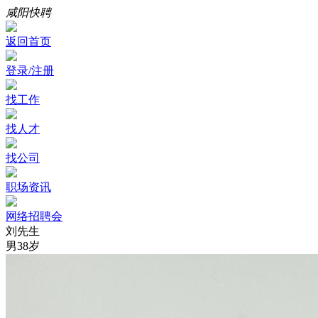
咸阳快聘
返回首页
登录/注册
找工作
找人才
找公司
职场资讯
网络招聘会
刘先生
男
38岁