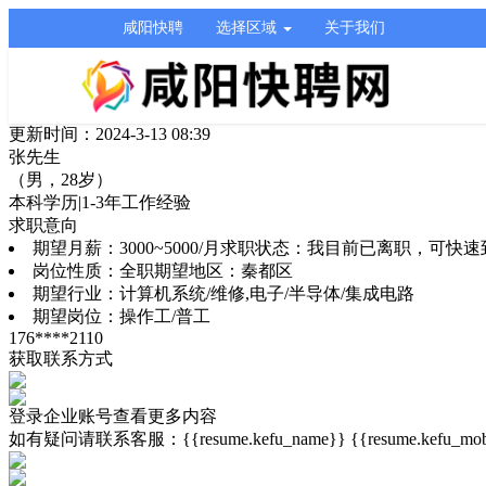
咸阳快聘
选择区域
关于我们
更新时间：2024-3-13 08:39
张先生
（男，28岁）
本科学历
|
1-3年工作经验
求职意向
期望月薪：
3000~5000/月
求职状态：
我目前已离职，可快速
岗位性质：
全职
期望地区：
秦都区
期望行业：
计算机系统/维修,电子/半导体/集成电路
期望岗位：
操作工/普工
176****2110
获取联系方式
登录企业账号查看更多内容
如有疑问请联系客服：{{resume.kefu_name}} {{resume.kefu_mobi