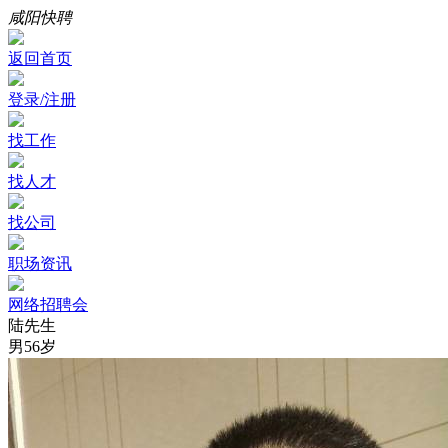
咸阳快聘
返回首页
登录/注册
找工作
找人才
找公司
职场资讯
网络招聘会
陆先生
男
56岁