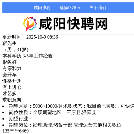
咸阳快聘
选择区域
关于我们
更新时间：2025-10-9 08:36
靳先生
（男，31岁）
本科学历
|
3-5年工作经验
形象好
有亲和力
会开车
性格开朗
有上进心
才艺多
求职意向
期望月薪：
5000~10000/月
求职状态：
我目前已离职，可快
岗位性质：
全职
期望地区：
三原县,泾阳县
期望行业：
期望岗位：
经理助理,储备干部,管理运营其他相关职位
135****6469