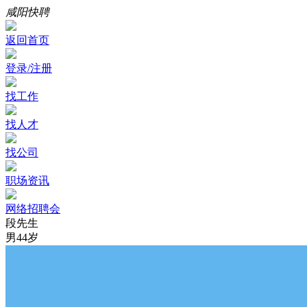
咸阳快聘
返回首页
登录/注册
找工作
找人才
找公司
职场资讯
网络招聘会
段先生
男
44岁