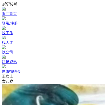
咸阳快聘
返回首页
登录/注册
找工作
找人才
找公司
职场资讯
网络招聘会
王女士
女
25岁