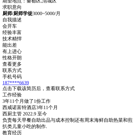
期望地点：秦都区,渭城区
求职意向
厨师/厨师学徒
3000~5000/月
自我描述
会开车
经验丰富
技术精悍
能出差
有上进心
性格开朗
查看更多
联系方式
手机号码
187****6639
点击下载该简历后，查看联系方式
工作经验
3年11个月做了1份工作
西咸诺富特酒店
3年11个月
西厨主管 2022.9 至今
负责每天早餐自助出品与成本控制还有周末海鲜自助热菜和煎
扒类儿童小吃的制作.
教育经历