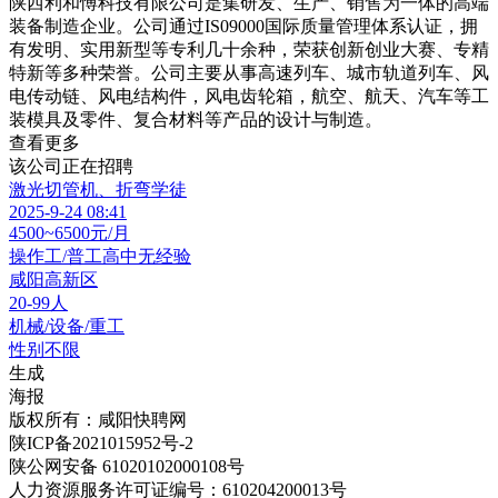
陕西利和愽科技有限公司是集研发、生产、销售为一体的高端
装备制造企业。公司通过IS09000国际质量管理体系认证，拥
有发明、实用新型等专利几十余种，荣获创新创业大赛、专精
特新等多种荣誉。公司主要从事高速列车、城市轨道列车、风
电传动链、风电结构件，风电齿轮箱，航空、航天、汽车等工
装模具及零件、复合材料等产品的设计与制造。
查看更多
该公司正在招聘
激光切管机、折弯学徒
2025-9-24 08:41
4500~6500元/月
操作工/普工
高中
无经验
咸阳高新区
20-99人
机械/设备/重工
性别不限
生成
海报
版权所有：咸阳快聘网
陕ICP备2021015952号-2
陕公网安备 61020102000108号
人力资源服务许可证编号：610204200013号