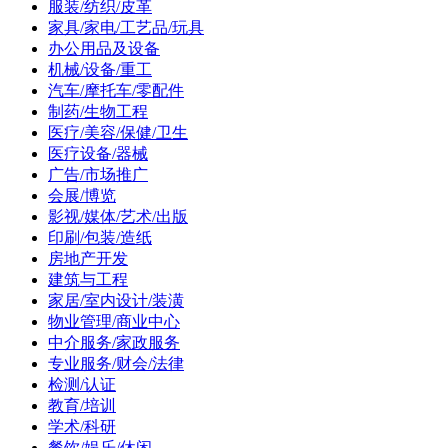
服装/纺织/皮革
家具/家电/工艺品/玩具
办公用品及设备
机械/设备/重工
汽车/摩托车/零配件
制药/生物工程
医疗/美容/保健/卫生
医疗设备/器械
广告/市场推广
会展/博览
影视/媒体/艺术/出版
印刷/包装/造纸
房地产开发
建筑与工程
家居/室内设计/装潢
物业管理/商业中心
中介服务/家政服务
专业服务/财会/法律
检测/认证
教育/培训
学术/科研
餐饮/娱乐/休闲