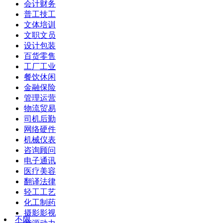
会计财务
普工技工
文体培训
文职文员
设计包装
百货零售
工厂工业
餐饮休闲
金融保险
管理运营
物流贸易
司机后勤
网络硬件
机械仪表
咨询顾问
电子通讯
医疗美容
翻译法律
轻工工艺
化工制药
摄影影视
不限