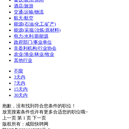
酒店/旅游
交通/运输/物流
航天/航空
能源(石油/化工/矿产)
能源(采掘/冶炼/原材料)
电力/水利/新能源
政府部门/事业单位
非盈利机构/行业协会
农业/渔业/林业/牧业
其他行业
不限
3天内
7天内
15天内
30天内
抱歉，没有找到符合您条件的职位！
放宽搜索条件也许有更多合适您的职位哦~
上一页
第 1 页
下一页
版权所有：咸阳快聘网