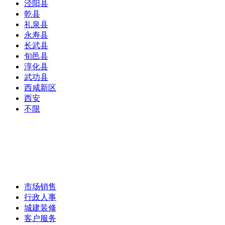
泾阳县
乾县
礼泉县
永寿县
长武县
旬邑县
淳化县
武功县
西咸新区
西安
不限
市场销售
行政人事
城建装修
客户服务