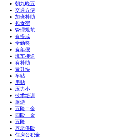
朝九晚五
交通方便
加班补助
包食宿
管理规范
有提成
全勤奖
有年假
班车接送
有补助
晋升快
车贴
房贴
压力小
技术培训
旅游
五险二金
四险一金
五险
养老保险
住房公积金