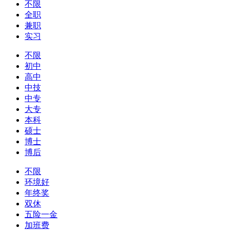
不限
全职
兼职
实习
不限
初中
高中
中技
中专
大专
本科
硕士
博士
博后
不限
环境好
年终奖
双休
五险一金
加班费