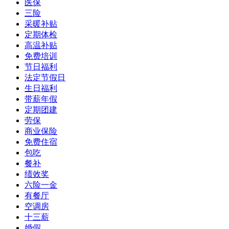
医保
三险
采暖补贴
定期体检
高温补贴
免费培训
节日福利
法定节假日
生日福利
带薪年假
定期团建
劳保
商业保险
免费住宿
包吃
餐补
绩效奖
六险一金
有餐厅
空调房
十三薪
婚假