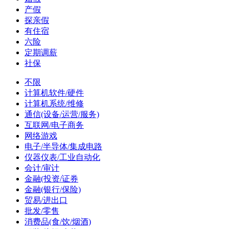
产假
探亲假
有住宿
六险
定期调薪
社保
不限
计算机软件/硬件
计算机系统/维修
通信(设备/运营/服务)
互联网/电子商务
网络游戏
电子/半导体/集成电路
仪器仪表/工业自动化
会计/审计
金融(投资/证券
金融(银行/保险)
贸易/进出口
批发/零售
消费品(食/饮/烟酒)