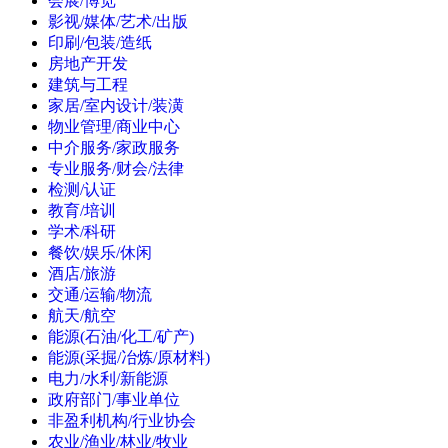
会展/博览
影视/媒体/艺术/出版
印刷/包装/造纸
房地产开发
建筑与工程
家居/室内设计/装潢
物业管理/商业中心
中介服务/家政服务
专业服务/财会/法律
检测/认证
教育/培训
学术/科研
餐饮/娱乐/休闲
酒店/旅游
交通/运输/物流
航天/航空
能源(石油/化工/矿产)
能源(采掘/冶炼/原材料)
电力/水利/新能源
政府部门/事业单位
非盈利机构/行业协会
农业/渔业/林业/牧业