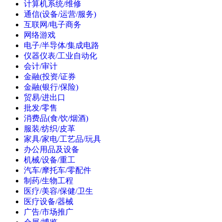
计算机系统/维修
通信(设备/运营/服务)
互联网/电子商务
网络游戏
电子/半导体/集成电路
仪器仪表/工业自动化
会计/审计
金融(投资/证券
金融(银行/保险)
贸易/进出口
批发/零售
消费品(食/饮/烟酒)
服装/纺织/皮革
家具/家电/工艺品/玩具
办公用品及设备
机械/设备/重工
汽车/摩托车/零配件
制药/生物工程
医疗/美容/保健/卫生
医疗设备/器械
广告/市场推广