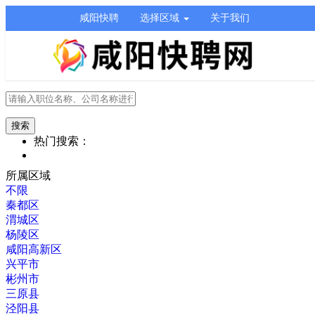
咸阳快聘
选择区域
关于我们
热门搜索：
所属区域
不限
秦都区
渭城区
杨陵区
咸阳高新区
兴平市
彬州市
三原县
泾阳县