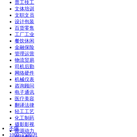
普工技工
文体培训
文职文员
设计包装
百货零售
工厂工业
餐饮休闲
金融保险
管理运营
物流贸易
司机后勤
网络硬件
机械仪表
咨询顾问
电子通讯
医疗美容
翻译法律
轻工工艺
化工制药
摄影影视
不限
能源动力
1000~1500/月