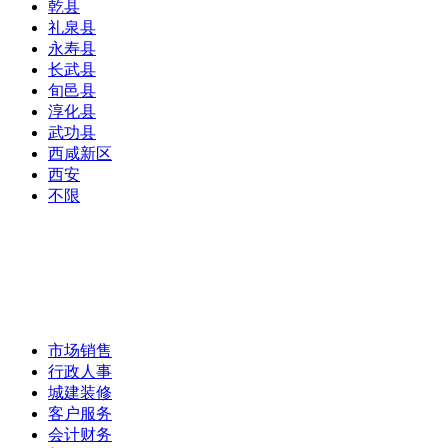
乾县
礼泉县
永寿县
长武县
旬邑县
淳化县
武功县
西咸新区
西安
不限
市场销售
行政人事
城建装修
客户服务
会计财务