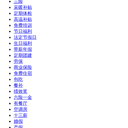
三险
采暖补贴
定期体检
高温补贴
免费培训
节日福利
法定节假日
生日福利
带薪年假
定期团建
劳保
商业保险
免费住宿
包吃
餐补
绩效奖
六险一金
有餐厅
空调房
十三薪
婚假
产假