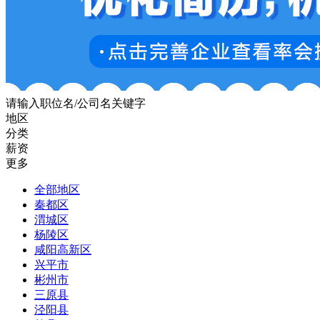
请输入职位名/公司名关键字
地区
分类
薪资
更多
全部地区
秦都区
渭城区
杨陵区
咸阳高新区
兴平市
彬州市
三原县
泾阳县