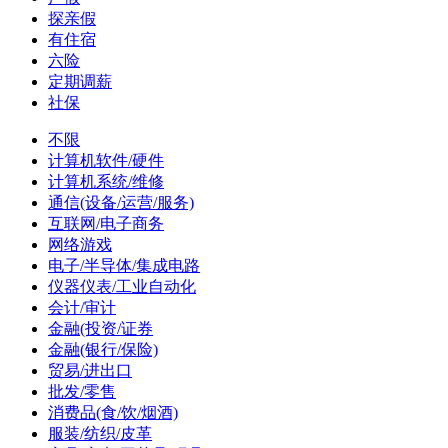
探亲假
有住宿
六险
定期调薪
社保
不限
计算机软件/硬件
计算机系统/维修
通信(设备/运营/服务)
互联网/电子商务
网络游戏
电子/半导体/集成电路
仪器仪表/工业自动化
会计/审计
金融(投资/证券
金融(银行/保险)
贸易/进出口
批发/零售
消费品(食/饮/烟酒)
服装/纺织/皮革