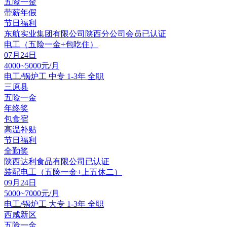
五险一金
带薪年假
节日福利
东航实业集团有限公司陕西分公司
会员
已认证
电工（五险一金+包吃住）
07月24日
4000~5000元/月
电工/锅炉工
中专
1-3年
全职
三原县
五险一金
年终奖
包食宿
高温补贴
节日福利
全勤奖
陕西达利食品有限公司
已认证
装配电工（五险一金+上五休二）
09月24日
5000~7000元/月
电工/锅炉工
大专
1-3年
全职
西咸新区
五险一金