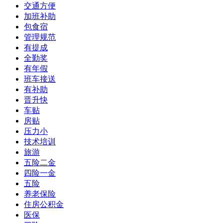
交通方便
加班补助
包食宿
管理规范
有提成
全勤奖
有年假
班车接送
有补助
晋升快
车贴
房贴
压力小
技术培训
旅游
五险二金
四险一金
五险
养老保险
住房公积金
医保