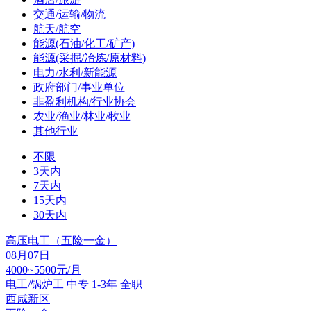
交通/运输/物流
航天/航空
能源(石油/化工/矿产)
能源(采掘/冶炼/原材料)
电力/水利/新能源
政府部门/事业单位
非盈利机构/行业协会
农业/渔业/林业/牧业
其他行业
不限
3天内
7天内
15天内
30天内
高压电工（五险一金）
08月07日
4000~5500元/月
电工/锅炉工
中专
1-3年
全职
西咸新区