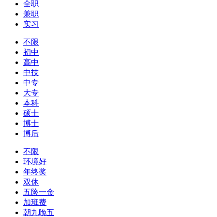
全职
兼职
实习
不限
初中
高中
中技
中专
大专
本科
硕士
博士
博后
不限
环境好
年终奖
双休
五险一金
加班费
朝九晚五