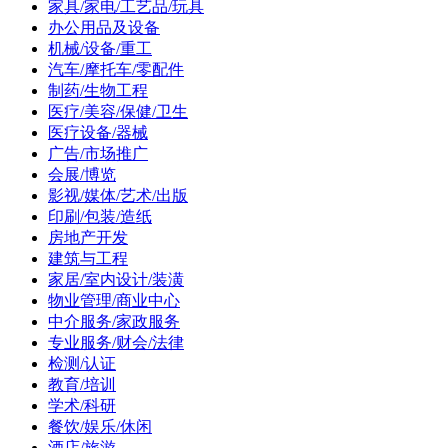
家具/家电/工艺品/玩具
办公用品及设备
机械/设备/重工
汽车/摩托车/零配件
制药/生物工程
医疗/美容/保健/卫生
医疗设备/器械
广告/市场推广
会展/博览
影视/媒体/艺术/出版
印刷/包装/造纸
房地产开发
建筑与工程
家居/室内设计/装潢
物业管理/商业中心
中介服务/家政服务
专业服务/财会/法律
检测/认证
教育/培训
学术/科研
餐饮/娱乐/休闲
酒店/旅游