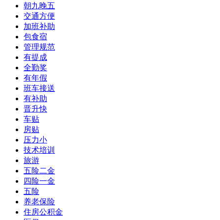
朝九晚五
交通方便
加班补助
包食宿
管理规范
有提成
全勤奖
有年假
班车接送
有补助
晋升快
车贴
房贴
压力小
技术培训
旅游
五险二金
四险一金
五险
养老保险
住房公积金