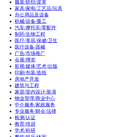
服装/纺织/皮革
家具/家电/工艺品/玩具
办公用品及设备
机械/设备/重工
汽车/摩托车/零配件
制药/生物工程
医疗/美容/保健/卫生
医疗设备/器械
广告/市场推广
会展/博览
影视/媒体/艺术/出版
印刷/包装/造纸
房地产开发
建筑与工程
家居/室内设计/装潢
物业管理/商业中心
中介服务/家政服务
专业服务/财会/法律
检测/认证
教育/培训
学术/科研
餐饮/娱乐/休闲