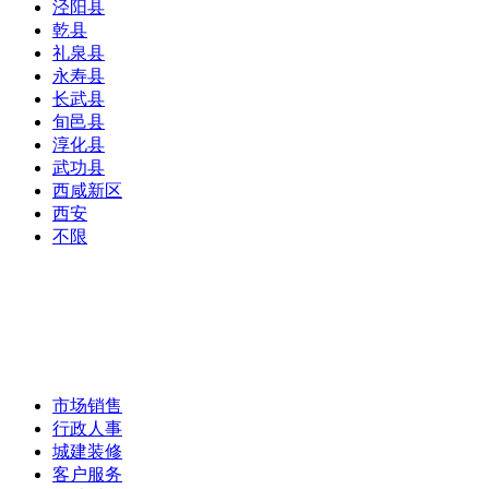
泾阳县
乾县
礼泉县
永寿县
长武县
旬邑县
淳化县
武功县
西咸新区
西安
不限
市场销售
行政人事
城建装修
客户服务