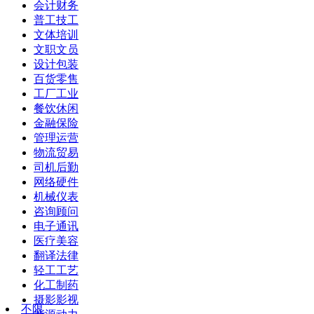
会计财务
普工技工
文体培训
文职文员
设计包装
百货零售
工厂工业
餐饮休闲
金融保险
管理运营
物流贸易
司机后勤
网络硬件
机械仪表
咨询顾问
电子通讯
医疗美容
翻译法律
轻工工艺
化工制药
摄影影视
不限