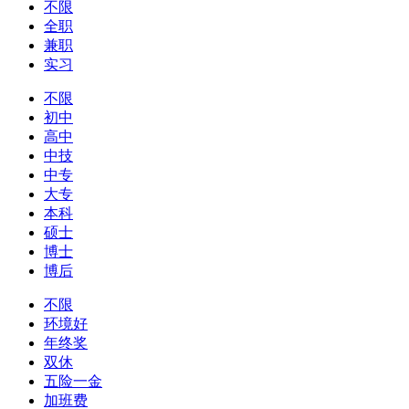
不限
全职
兼职
实习
不限
初中
高中
中技
中专
大专
本科
硕士
博士
博后
不限
环境好
年终奖
双休
五险一金
加班费