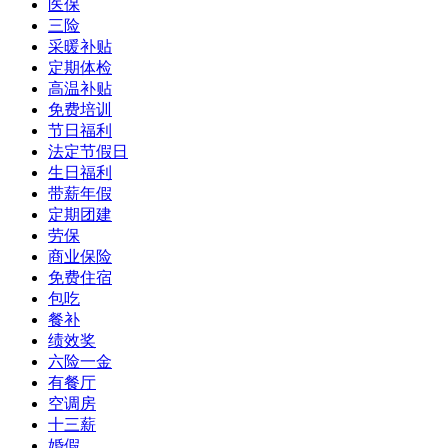
医保
三险
采暖补贴
定期体检
高温补贴
免费培训
节日福利
法定节假日
生日福利
带薪年假
定期团建
劳保
商业保险
免费住宿
包吃
餐补
绩效奖
六险一金
有餐厅
空调房
十三薪
婚假