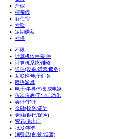
产假
探亲假
有住宿
六险
定期调薪
社保
不限
计算机软件/硬件
计算机系统/维修
通信(设备/运营/服务)
互联网/电子商务
网络游戏
电子/半导体/集成电路
仪器仪表/工业自动化
会计/审计
金融(投资/证券
金融(银行/保险)
贸易/进出口
批发/零售
消费品(食/饮/烟酒)