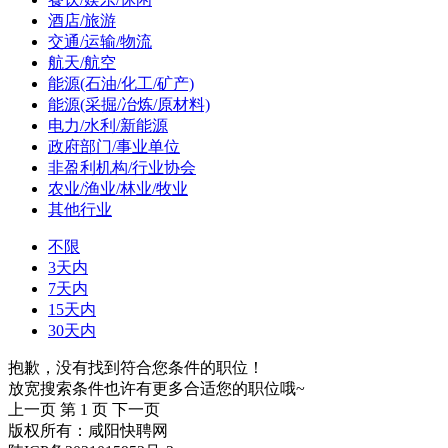
酒店/旅游
交通/运输/物流
航天/航空
能源(石油/化工/矿产)
能源(采掘/冶炼/原材料)
电力/水利/新能源
政府部门/事业单位
非盈利机构/行业协会
农业/渔业/林业/牧业
其他行业
不限
3天内
7天内
15天内
30天内
抱歉，没有找到符合您条件的职位！
放宽搜索条件也许有更多合适您的职位哦~
上一页
第 1 页
下一页
版权所有：咸阳快聘网