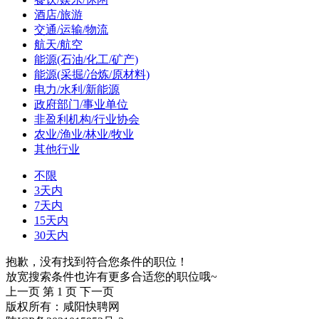
酒店/旅游
交通/运输/物流
航天/航空
能源(石油/化工/矿产)
能源(采掘/冶炼/原材料)
电力/水利/新能源
政府部门/事业单位
非盈利机构/行业协会
农业/渔业/林业/牧业
其他行业
不限
3天内
7天内
15天内
30天内
抱歉，没有找到符合您条件的职位！
放宽搜索条件也许有更多合适您的职位哦~
上一页
第 1 页
下一页
版权所有：咸阳快聘网