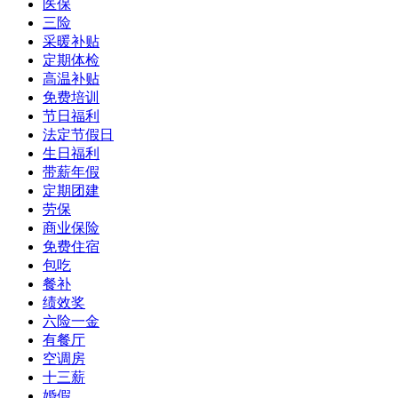
医保
三险
采暖补贴
定期体检
高温补贴
免费培训
节日福利
法定节假日
生日福利
带薪年假
定期团建
劳保
商业保险
免费住宿
包吃
餐补
绩效奖
六险一金
有餐厅
空调房
十三薪
婚假