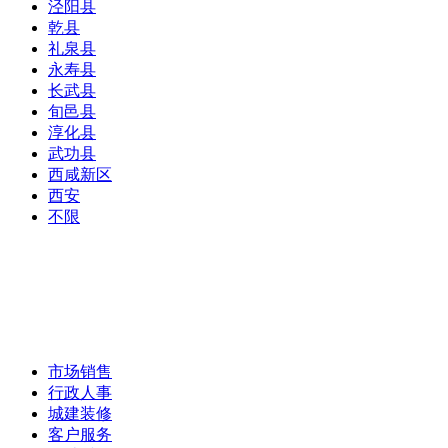
泾阳县
乾县
礼泉县
永寿县
长武县
旬邑县
淳化县
武功县
西咸新区
西安
不限
市场销售
行政人事
城建装修
客户服务