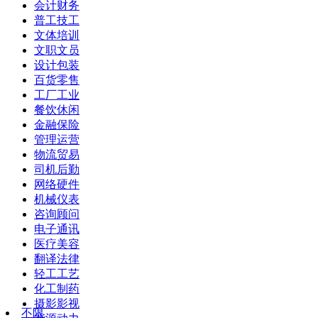
会计财务
普工技工
文体培训
文职文员
设计包装
百货零售
工厂工业
餐饮休闲
金融保险
管理运营
物流贸易
司机后勤
网络硬件
机械仪表
咨询顾问
电子通讯
医疗美容
翻译法律
轻工工艺
化工制药
摄影影视
不限