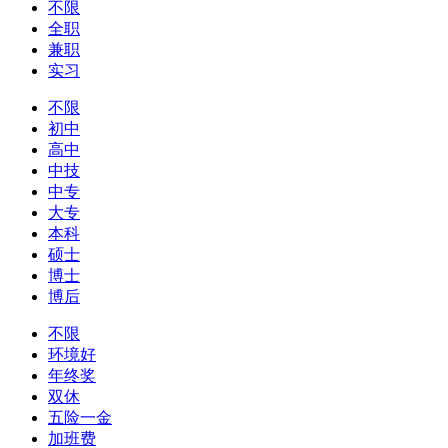
不限
全职
兼职
实习
不限
初中
高中
中技
中专
大专
本科
硕士
博士
博后
不限
环境好
年终奖
双休
五险一金
加班费