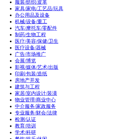
服装/纺织/皮革
家具/家电/工艺品/玩具
办公用品及设备
机械/设备/重工
汽车/摩托车/零配件
制药/生物工程
医疗/美容/保健/卫生
医疗设备/器械
广告/市场推广
会展/博览
影视/媒体/艺术/出版
印刷/包装/造纸
房地产开发
建筑与工程
家居/室内设计/装潢
物业管理/商业中心
中介服务/家政服务
专业服务/财会/法律
检测/认证
教育/培训
学术/科研
餐饮/娱乐/休闲