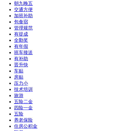
朝九晚五
交通方便
加班补助
包食宿
管理规范
有提成
全勤奖
有年假
班车接送
有补助
晋升快
车贴
房贴
压力小
技术培训
旅游
五险二金
四险一金
五险
养老保险
住房公积金