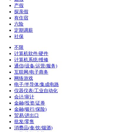
产假
探亲假
有住宿
六险
定期调薪
社保
不限
计算机软件/硬件
计算机系统/维修
通信(设备/运营/服务)
互联网/电子商务
网络游戏
电子/半导体/集成电路
仪器仪表/工业自动化
会计/审计
金融(投资/证券
金融(银行/保险)
贸易/进出口
批发/零售
消费品(食/饮/烟酒)