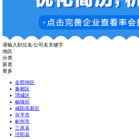
请输入职位名/公司名关键字
地区
分类
薪资
更多
全部地区
秦都区
渭城区
杨陵区
咸阳高新区
兴平市
彬州市
三原县
泾阳县