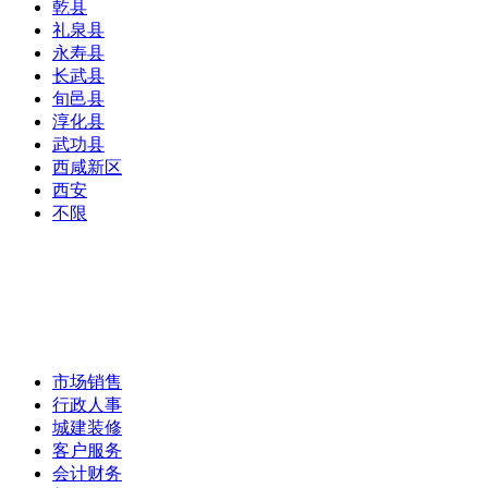
乾县
礼泉县
永寿县
长武县
旬邑县
淳化县
武功县
西咸新区
西安
不限
市场销售
行政人事
城建装修
客户服务
会计财务