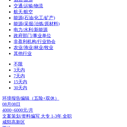
交通/运输/物流
航天/航空
能源(石油/化工/矿产)
能源(采掘/冶炼/原材料)
电力/水利/新能源
政府部门/事业单位
非盈利机构/行业协会
农业/渔业/林业/牧业
其他行业
不限
3天内
7天内
15天内
30天内
环境报告编辑（五险+双休）
08月08日
4000~6000元/月
文案策划/资料编写
大专
1-3年
全职
咸阳高新区