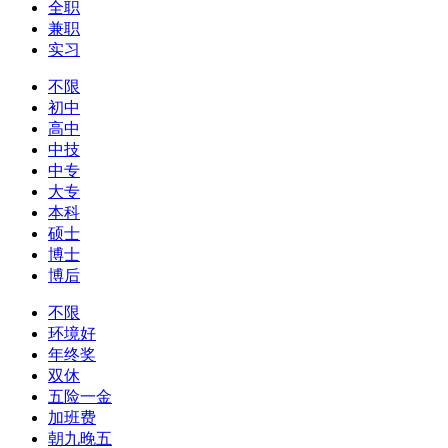
全职
兼职
实习
不限
初中
高中
中技
中专
大专
本科
硕士
博士
博后
不限
环境好
年终奖
双休
五险一金
加班费
朝九晚五