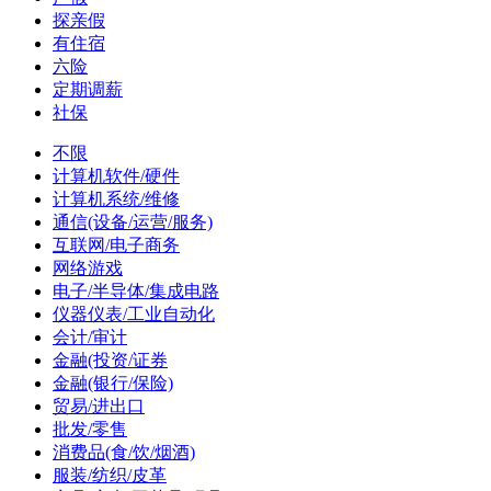
探亲假
有住宿
六险
定期调薪
社保
不限
计算机软件/硬件
计算机系统/维修
通信(设备/运营/服务)
互联网/电子商务
网络游戏
电子/半导体/集成电路
仪器仪表/工业自动化
会计/审计
金融(投资/证券
金融(银行/保险)
贸易/进出口
批发/零售
消费品(食/饮/烟酒)
服装/纺织/皮革