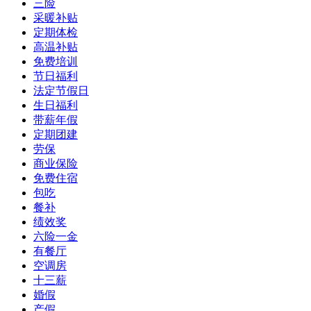
三险
采暖补贴
定期体检
高温补贴
免费培训
节日福利
法定节假日
生日福利
带薪年假
定期团建
劳保
商业保险
免费住宿
包吃
餐补
绩效奖
六险一金
有餐厅
空调房
十三薪
婚假
产假