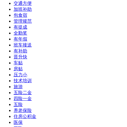
交通方便
加班补助
包食宿
管理规范
有提成
全勤奖
有年假
班车接送
有补助
晋升快
车贴
房贴
压力小
技术培训
旅游
五险二金
四险一金
五险
养老保险
住房公积金
医保