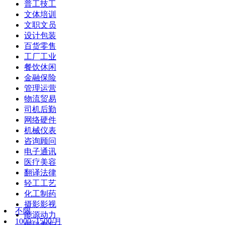
普工技工
文体培训
文职文员
设计包装
百货零售
工厂工业
餐饮休闲
金融保险
管理运营
物流贸易
司机后勤
网络硬件
机械仪表
咨询顾问
电子通讯
医疗美容
翻译法律
轻工工艺
化工制药
摄影影视
不限
能源动力
1000~1500/月