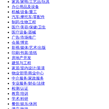
家具/家电/工艺品/玩具
办公用品及设备
机械/设备/重工
汽车/摩托车/零配件
制药/生物工程
医疗/美容/保健/卫生
医疗设备/器械
广告/市场推广
会展/博览
影视/媒体/艺术/出版
印刷/包装/造纸
房地产开发
建筑与工程
家居/室内设计/装潢
物业管理/商业中心
中介服务/家政服务
专业服务/财会/法律
检测/认证
教育/培训
学术/科研
餐饮/娱乐/休闲
酒店/旅游