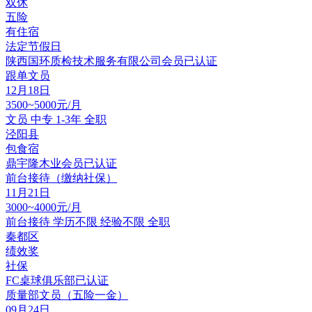
双休
五险
有住宿
法定节假日
陕西国环质检技术服务有限公司
会员
已认证
跟单文员
12月18日
3500~5000元/月
文员
中专
1-3年
全职
泾阳县
包食宿
鼎宇隆木业
会员
已认证
前台接待（缴纳社保）
11月21日
3000~4000元/月
前台接待
学历不限
经验不限
全职
秦都区
绩效奖
社保
FC桌球俱乐部
已认证
质量部文员（五险一金）
09月24日