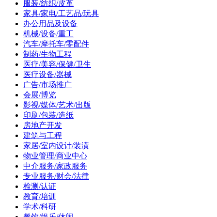
服装/纺织/皮革
家具/家电/工艺品/玩具
办公用品及设备
机械/设备/重工
汽车/摩托车/零配件
制药/生物工程
医疗/美容/保健/卫生
医疗设备/器械
广告/市场推广
会展/博览
影视/媒体/艺术/出版
印刷/包装/造纸
房地产开发
建筑与工程
家居/室内设计/装潢
物业管理/商业中心
中介服务/家政服务
专业服务/财会/法律
检测/认证
教育/培训
学术/科研
餐饮/娱乐/休闲