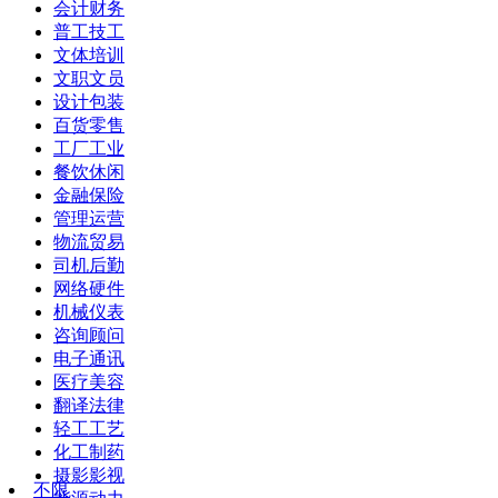
会计财务
普工技工
文体培训
文职文员
设计包装
百货零售
工厂工业
餐饮休闲
金融保险
管理运营
物流贸易
司机后勤
网络硬件
机械仪表
咨询顾问
电子通讯
医疗美容
翻译法律
轻工工艺
化工制药
摄影影视
不限