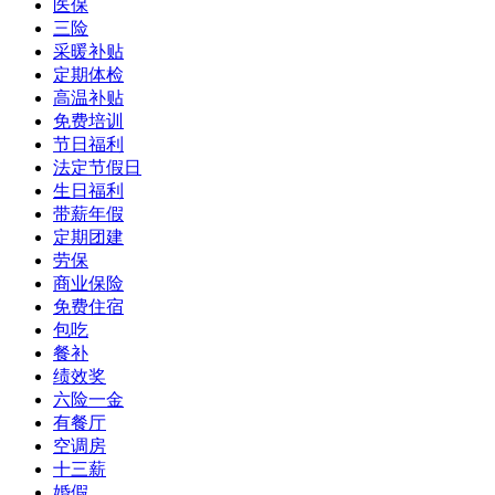
医保
三险
采暖补贴
定期体检
高温补贴
免费培训
节日福利
法定节假日
生日福利
带薪年假
定期团建
劳保
商业保险
免费住宿
包吃
餐补
绩效奖
六险一金
有餐厅
空调房
十三薪
婚假