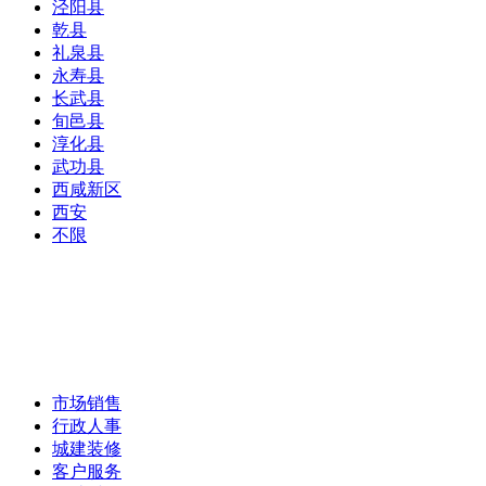
泾阳县
乾县
礼泉县
永寿县
长武县
旬邑县
淳化县
武功县
西咸新区
西安
不限
市场销售
行政人事
城建装修
客户服务