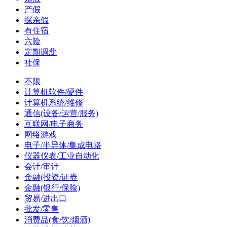
产假
探亲假
有住宿
六险
定期调薪
社保
不限
计算机软件/硬件
计算机系统/维修
通信(设备/运营/服务)
互联网/电子商务
网络游戏
电子/半导体/集成电路
仪器仪表/工业自动化
会计/审计
金融(投资/证券
金融(银行/保险)
贸易/进出口
批发/零售
消费品(食/饮/烟酒)