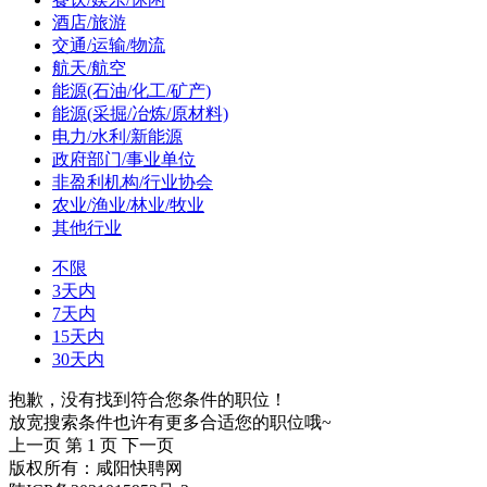
酒店/旅游
交通/运输/物流
航天/航空
能源(石油/化工/矿产)
能源(采掘/冶炼/原材料)
电力/水利/新能源
政府部门/事业单位
非盈利机构/行业协会
农业/渔业/林业/牧业
其他行业
不限
3天内
7天内
15天内
30天内
抱歉，没有找到符合您条件的职位！
放宽搜索条件也许有更多合适您的职位哦~
上一页
第 1 页
下一页
版权所有：咸阳快聘网