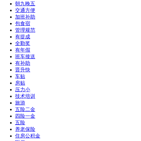
朝九晚五
交通方便
加班补助
包食宿
管理规范
有提成
全勤奖
有年假
班车接送
有补助
晋升快
车贴
房贴
压力小
技术培训
旅游
五险二金
四险一金
五险
养老保险
住房公积金