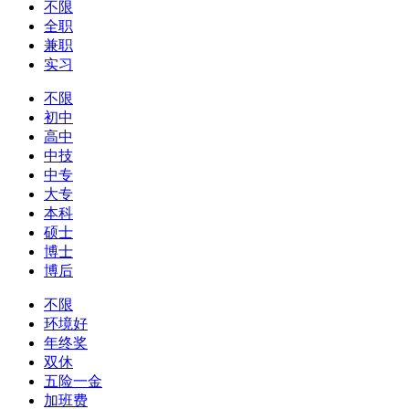
不限
全职
兼职
实习
不限
初中
高中
中技
中专
大专
本科
硕士
博士
博后
不限
环境好
年终奖
双休
五险一金
加班费