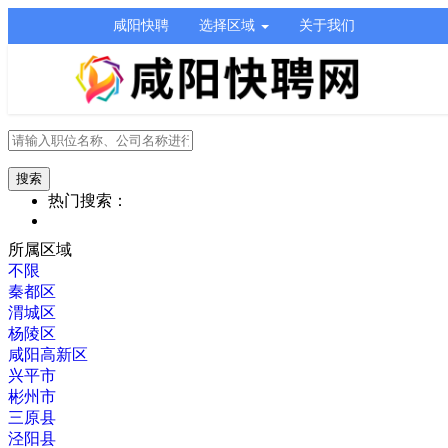
咸阳快聘
选择区域
关于我们
热门搜索：
所属区域
不限
秦都区
渭城区
杨陵区
咸阳高新区
兴平市
彬州市
三原县
泾阳县