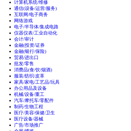
计算机系统/维修
通信(设备/运营/服务)
互联网/电子商务
网络游戏
电子/半导体/集成电路
仪器仪表/工业自动化
会计/审计
金融(投资/证券
金融(银行/保险)
贸易/进出口
批发/零售
消费品(食/饮/烟酒)
服装/纺织/皮革
家具/家电/工艺品/玩具
办公用品及设备
机械/设备/重工
汽车/摩托车/零配件
制药/生物工程
医疗/美容/保健/卫生
医疗设备/器械
广告/市场推广