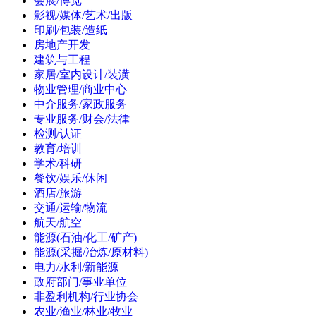
会展/博览
影视/媒体/艺术/出版
印刷/包装/造纸
房地产开发
建筑与工程
家居/室内设计/装潢
物业管理/商业中心
中介服务/家政服务
专业服务/财会/法律
检测/认证
教育/培训
学术/科研
餐饮/娱乐/休闲
酒店/旅游
交通/运输/物流
航天/航空
能源(石油/化工/矿产)
能源(采掘/冶炼/原材料)
电力/水利/新能源
政府部门/事业单位
非盈利机构/行业协会
农业/渔业/林业/牧业