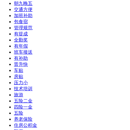
朝九晚五
交通方便
加班补助
包食宿
管理规范
有提成
全勤奖
有年假
班车接送
有补助
晋升快
车贴
房贴
压力小
技术培训
旅游
五险二金
四险一金
五险
养老保险
住房公积金