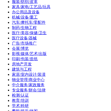
服装/纺织/皮革
家具/家电/工艺品/玩具
办公用品及设备
机械/设备/重工
汽车/摩托车/零配件
制药/生物工程
医疗/美容/保健/卫生
医疗设备/器械
广告/市场推广
会展/博览
影视/媒体/艺术/出版
印刷/包装/造纸
房地产开发
建筑与工程
家居/室内设计/装潢
物业管理/商业中心
中介服务/家政服务
专业服务/财会/法律
检测/认证
教育/培训
学术/科研
餐饮/娱乐/休闲