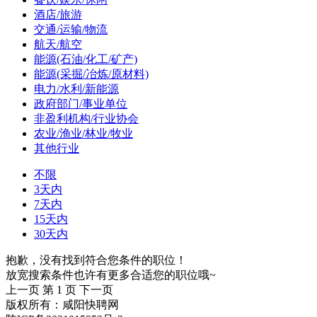
酒店/旅游
交通/运输/物流
航天/航空
能源(石油/化工/矿产)
能源(采掘/冶炼/原材料)
电力/水利/新能源
政府部门/事业单位
非盈利机构/行业协会
农业/渔业/林业/牧业
其他行业
不限
3天内
7天内
15天内
30天内
抱歉，没有找到符合您条件的职位！
放宽搜索条件也许有更多合适您的职位哦~
上一页
第 1 页
下一页
版权所有：咸阳快聘网