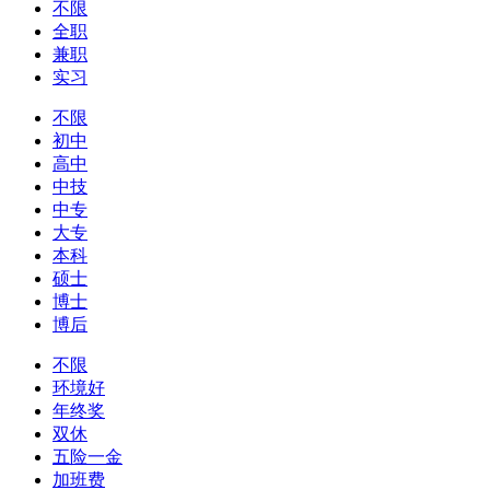
不限
全职
兼职
实习
不限
初中
高中
中技
中专
大专
本科
硕士
博士
博后
不限
环境好
年终奖
双休
五险一金
加班费