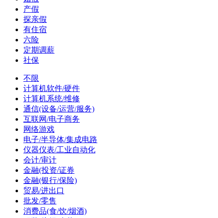
产假
探亲假
有住宿
六险
定期调薪
社保
不限
计算机软件/硬件
计算机系统/维修
通信(设备/运营/服务)
互联网/电子商务
网络游戏
电子/半导体/集成电路
仪器仪表/工业自动化
会计/审计
金融(投资/证券
金融(银行/保险)
贸易/进出口
批发/零售
消费品(食/饮/烟酒)