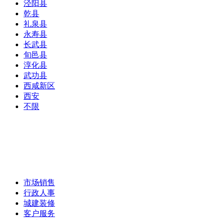
泾阳县
乾县
礼泉县
永寿县
长武县
旬邑县
淳化县
武功县
西咸新区
西安
不限
市场销售
行政人事
城建装修
客户服务