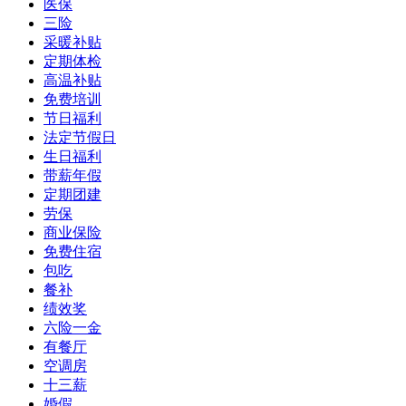
医保
三险
采暖补贴
定期体检
高温补贴
免费培训
节日福利
法定节假日
生日福利
带薪年假
定期团建
劳保
商业保险
免费住宿
包吃
餐补
绩效奖
六险一金
有餐厅
空调房
十三薪
婚假