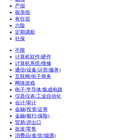
产假
探亲假
有住宿
六险
定期调薪
社保
不限
计算机软件/硬件
计算机系统/维修
通信(设备/运营/服务)
互联网/电子商务
网络游戏
电子/半导体/集成电路
仪器仪表/工业自动化
会计/审计
金融(投资/证券
金融(银行/保险)
贸易/进出口
批发/零售
消费品(食/饮/烟酒)