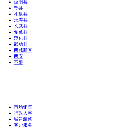
泾阳县
乾县
礼泉县
永寿县
长武县
旬邑县
淳化县
武功县
西咸新区
西安
不限
市场销售
行政人事
城建装修
客户服务