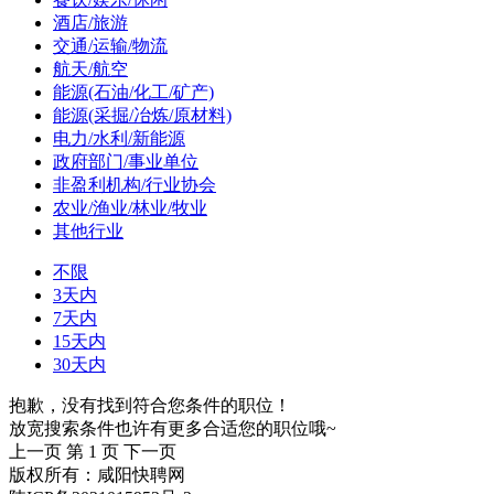
酒店/旅游
交通/运输/物流
航天/航空
能源(石油/化工/矿产)
能源(采掘/冶炼/原材料)
电力/水利/新能源
政府部门/事业单位
非盈利机构/行业协会
农业/渔业/林业/牧业
其他行业
不限
3天内
7天内
15天内
30天内
抱歉，没有找到符合您条件的职位！
放宽搜索条件也许有更多合适您的职位哦~
上一页
第 1 页
下一页
版权所有：咸阳快聘网