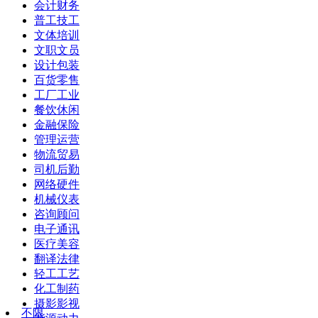
会计财务
普工技工
文体培训
文职文员
设计包装
百货零售
工厂工业
餐饮休闲
金融保险
管理运营
物流贸易
司机后勤
网络硬件
机械仪表
咨询顾问
电子通讯
医疗美容
翻译法律
轻工工艺
化工制药
摄影影视
不限