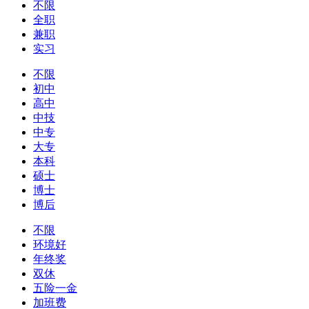
不限
全职
兼职
实习
不限
初中
高中
中技
中专
大专
本科
硕士
博士
博后
不限
环境好
年终奖
双休
五险一金
加班费