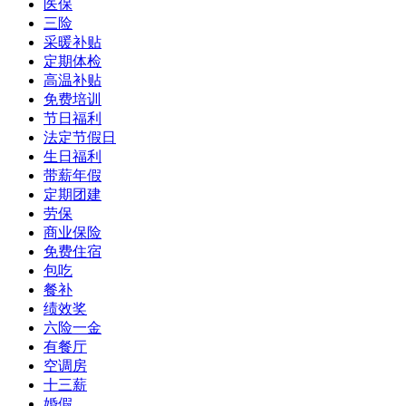
医保
三险
采暖补贴
定期体检
高温补贴
免费培训
节日福利
法定节假日
生日福利
带薪年假
定期团建
劳保
商业保险
免费住宿
包吃
餐补
绩效奖
六险一金
有餐厅
空调房
十三薪
婚假