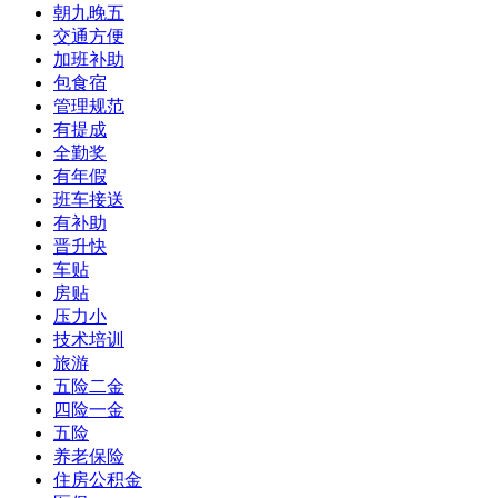
朝九晚五
交通方便
加班补助
包食宿
管理规范
有提成
全勤奖
有年假
班车接送
有补助
晋升快
车贴
房贴
压力小
技术培训
旅游
五险二金
四险一金
五险
养老保险
住房公积金