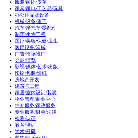
服装/纺织/皮革
家具/家电/工艺品/玩具
办公用品及设备
机械/设备/重工
汽车/摩托车/零配件
制药/生物工程
医疗/美容/保健/卫生
医疗设备/器械
广告/市场推广
会展/博览
影视/媒体/艺术/出版
印刷/包装/造纸
房地产开发
建筑与工程
家居/室内设计/装潢
物业管理/商业中心
中介服务/家政服务
专业服务/财会/法律
检测/认证
教育/培训
学术/科研
餐饮/娱乐/休闲