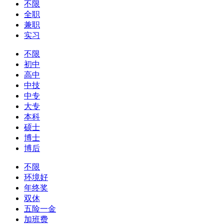
不限
全职
兼职
实习
不限
初中
高中
中技
中专
大专
本科
硕士
博士
博后
不限
环境好
年终奖
双休
五险一金
加班费