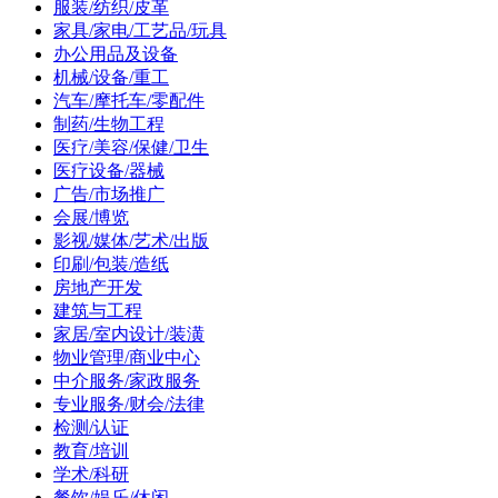
服装/纺织/皮革
家具/家电/工艺品/玩具
办公用品及设备
机械/设备/重工
汽车/摩托车/零配件
制药/生物工程
医疗/美容/保健/卫生
医疗设备/器械
广告/市场推广
会展/博览
影视/媒体/艺术/出版
印刷/包装/造纸
房地产开发
建筑与工程
家居/室内设计/装潢
物业管理/商业中心
中介服务/家政服务
专业服务/财会/法律
检测/认证
教育/培训
学术/科研
餐饮/娱乐/休闲