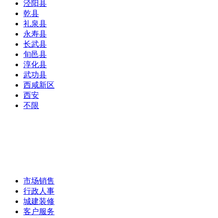
泾阳县
乾县
礼泉县
永寿县
长武县
旬邑县
淳化县
武功县
西咸新区
西安
不限
市场销售
行政人事
城建装修
客户服务