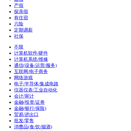
产假
探亲假
有住宿
六险
定期调薪
社保
不限
计算机软件/硬件
计算机系统/维修
通信(设备/运营/服务)
互联网/电子商务
网络游戏
电子/半导体/集成电路
仪器仪表/工业自动化
会计/审计
金融(投资/证券
金融(银行/保险)
贸易/进出口
批发/零售
消费品(食/饮/烟酒)