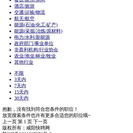
酒店/旅游
交通/运输/物流
航天/航空
能源(石油/化工/矿产)
能源(采掘/冶炼/原材料)
电力/水利/新能源
政府部门/事业单位
非盈利机构/行业协会
农业/渔业/林业/牧业
其他行业
不限
3天内
7天内
15天内
30天内
抱歉，没有找到符合您条件的职位！
放宽搜索条件也许有更多合适您的职位哦~
上一页
第 1 页
下一页
版权所有：咸阳快聘网