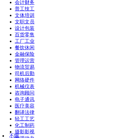
会计财务
普工技工
文体培训
文职文员
设计包装
百货零售
工厂工业
餐饮休闲
金融保险
管理运营
物流贸易
司机后勤
网络硬件
机械仪表
咨询顾问
电子通讯
医疗美容
翻译法律
轻工工艺
化工制药
摄影影视
不限