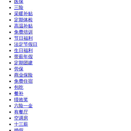
医保
三险
采暖补贴
定期体检
高温补贴
免费培训
节日福利
法定节假日
生日福利
带薪年假
定期团建
劳保
商业保险
免费住宿
包吃
餐补
绩效奖
六险一金
有餐厅
空调房
十三薪
婚假