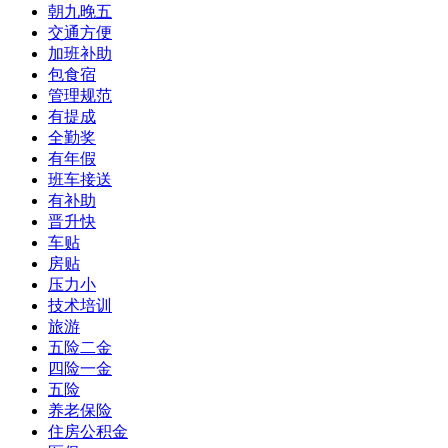
朝九晚五
交通方便
加班补助
包食宿
管理规范
有提成
全勤奖
有年假
班车接送
有补助
晋升快
车贴
房贴
压力小
技术培训
旅游
五险二金
四险一金
五险
养老保险
住房公积金