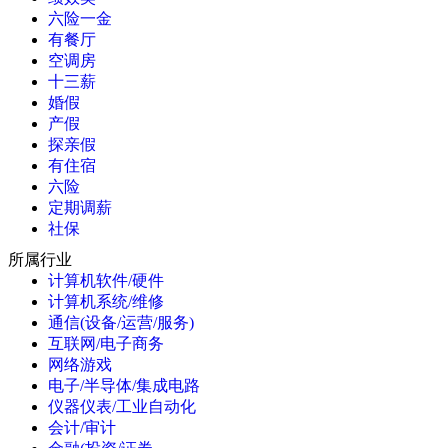
六险一金
有餐厅
空调房
十三薪
婚假
产假
探亲假
有住宿
六险
定期调薪
社保
所属行业
计算机软件/硬件
计算机系统/维修
通信(设备/运营/服务)
互联网/电子商务
网络游戏
电子/半导体/集成电路
仪器仪表/工业自动化
会计/审计