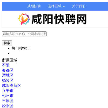
咸阳快聘
选择区域
关于我们
热门搜索：
所属区域
不限
秦都区
渭城区
杨陵区
咸阳高新区
兴平市
彬州市
三原县
泾阳县