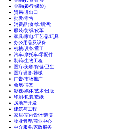
金融(投资/证券
金融(银行/保险)
贸易/进出口
批发/零售
消费品(食/饮/烟酒)
服装/纺织/皮革
家具/家电/工艺品/玩具
办公用品及设备
机械/设备/重工
汽车/摩托车/零配件
制药/生物工程
医疗/美容/保健/卫生
医疗设备/器械
广告/市场推广
会展/博览
影视/媒体/艺术/出版
印刷/包装/造纸
房地产开发
建筑与工程
家居/室内设计/装潢
物业管理/商业中心
中介服务/家政服务