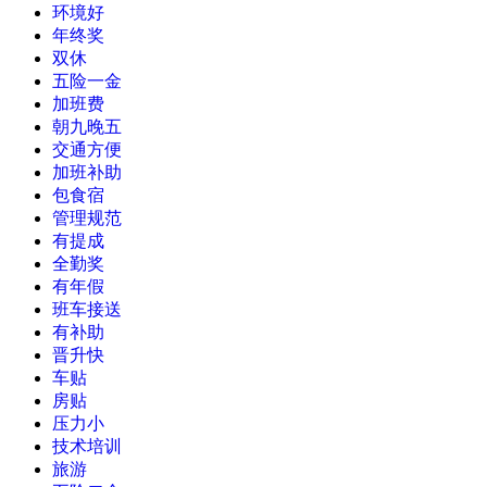
环境好
年终奖
双休
五险一金
加班费
朝九晚五
交通方便
加班补助
包食宿
管理规范
有提成
全勤奖
有年假
班车接送
有补助
晋升快
车贴
房贴
压力小
技术培训
旅游