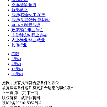
交通/运输/物流
航天/航空
能源(石油/化工/矿产)
能源(采掘/冶炼/原材料)
电力/水利/新能源
政府部门/事业单位
非盈利机构/行业协会
农业/渔业/林业/牧业
其他行业
不限
3天内
7天内
15天内
30天内
抱歉，没有找到符合您条件的职位！
放宽搜索条件也许有更多合适您的职位哦~
上一页
第 1 页
下一页
版权所有：咸阳快聘网
陕ICP备2021015952号-2