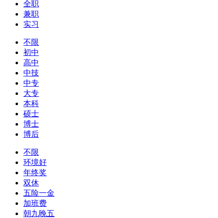
全职
兼职
实习
不限
初中
高中
中技
中专
大专
本科
硕士
博士
博后
不限
环境好
年终奖
双休
五险一金
加班费
朝九晚五