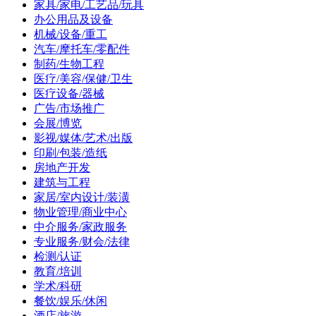
家具/家电/工艺品/玩具
办公用品及设备
机械/设备/重工
汽车/摩托车/零配件
制药/生物工程
医疗/美容/保健/卫生
医疗设备/器械
广告/市场推广
会展/博览
影视/媒体/艺术/出版
印刷/包装/造纸
房地产开发
建筑与工程
家居/室内设计/装潢
物业管理/商业中心
中介服务/家政服务
专业服务/财会/法律
检测/认证
教育/培训
学术/科研
餐饮/娱乐/休闲
酒店/旅游