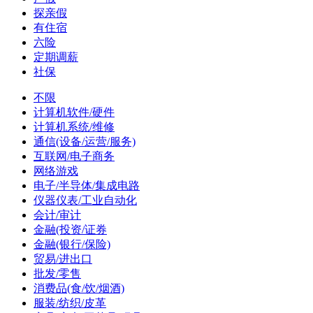
探亲假
有住宿
六险
定期调薪
社保
不限
计算机软件/硬件
计算机系统/维修
通信(设备/运营/服务)
互联网/电子商务
网络游戏
电子/半导体/集成电路
仪器仪表/工业自动化
会计/审计
金融(投资/证券
金融(银行/保险)
贸易/进出口
批发/零售
消费品(食/饮/烟酒)
服装/纺织/皮革