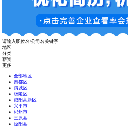
请输入职位名/公司名关键字
地区
分类
薪资
更多
全部地区
秦都区
渭城区
杨陵区
咸阳高新区
兴平市
彬州市
三原县
泾阳县