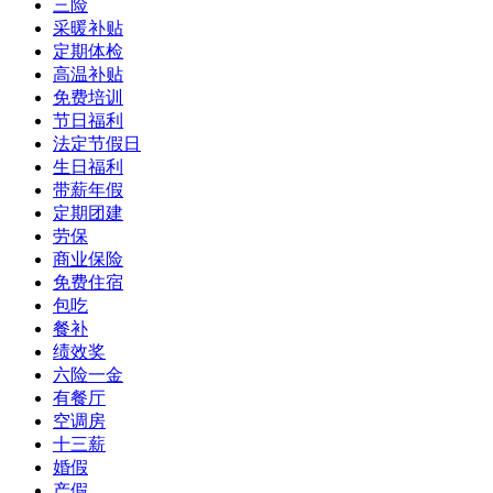
三险
采暖补贴
定期体检
高温补贴
免费培训
节日福利
法定节假日
生日福利
带薪年假
定期团建
劳保
商业保险
免费住宿
包吃
餐补
绩效奖
六险一金
有餐厅
空调房
十三薪
婚假
产假