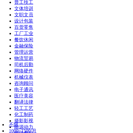
普工技工
文体培训
文职文员
设计包装
百货零售
工厂工业
餐饮休闲
金融保险
管理运营
物流贸易
司机后勤
网络硬件
机械仪表
咨询顾问
电子通讯
医疗美容
翻译法律
轻工工艺
化工制药
摄影影视
不限
能源动力
1000~1500/月