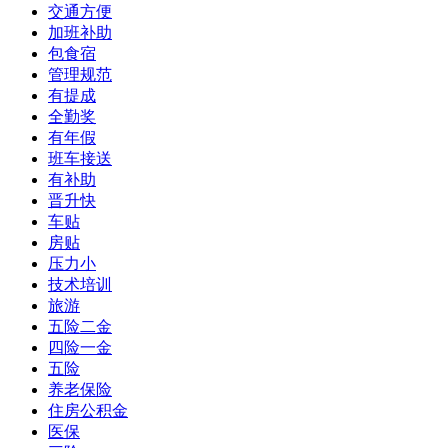
交通方便
加班补助
包食宿
管理规范
有提成
全勤奖
有年假
班车接送
有补助
晋升快
车贴
房贴
压力小
技术培训
旅游
五险二金
四险一金
五险
养老保险
住房公积金
医保