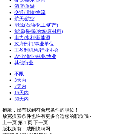
酒店/旅游
交通/运输/物流
航天/航空
能源(石油/化工/矿产)
能源(采掘/冶炼/原材料)
电力/水利/新能源
政府部门/事业单位
非盈利机构/行业协会
农业/渔业/林业/牧业
其他行业
不限
3天内
7天内
15天内
30天内
抱歉，没有找到符合您条件的职位！
放宽搜索条件也许有更多合适您的职位哦~
上一页
第 1 页
下一页
版权所有：咸阳快聘网