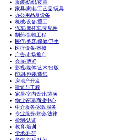
服装/纺织/皮革
家具/家电/工艺品/玩具
办公用品及设备
机械/设备/重工
汽车/摩托车/零配件
制药/生物工程
医疗/美容/保健/卫生
医疗设备/器械
广告/市场推广
会展/博览
影视/媒体/艺术/出版
印刷/包装/造纸
房地产开发
建筑与工程
家居/室内设计/装潢
物业管理/商业中心
中介服务/家政服务
专业服务/财会/法律
检测/认证
教育/培训
学术/科研
餐饮/娱乐/休闲