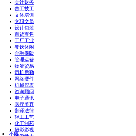
会计财务
普工技工
文体培训
文职文员
设计包装
百货零售
工厂工业
餐饮休闲
金融保险
管理运营
物流贸易
司机后勤
网络硬件
机械仪表
咨询顾问
电子通讯
医疗美容
翻译法律
轻工工艺
化工制药
摄影影视
不限