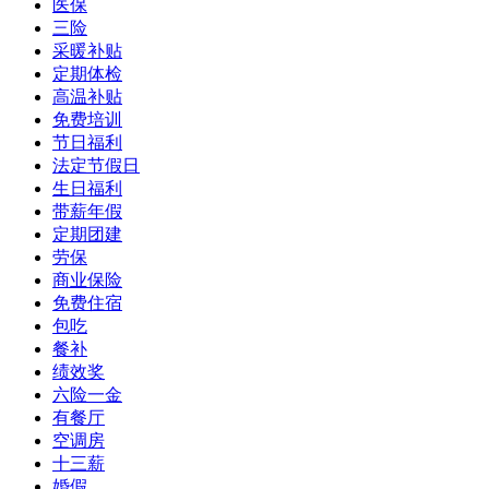
医保
三险
采暖补贴
定期体检
高温补贴
免费培训
节日福利
法定节假日
生日福利
带薪年假
定期团建
劳保
商业保险
免费住宿
包吃
餐补
绩效奖
六险一金
有餐厅
空调房
十三薪
婚假