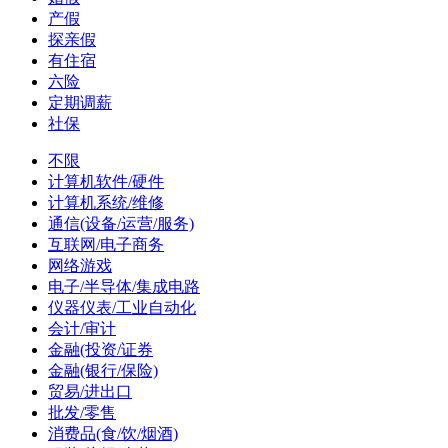
产假
探亲假
有住宿
六险
定期调薪
社保
不限
计算机软件/硬件
计算机系统/维修
通信(设备/运营/服务)
互联网/电子商务
网络游戏
电子/半导体/集成电路
仪器仪表/工业自动化
会计/审计
金融(投资/证券
金融(银行/保险)
贸易/进出口
批发/零售
消费品(食/饮/烟酒)