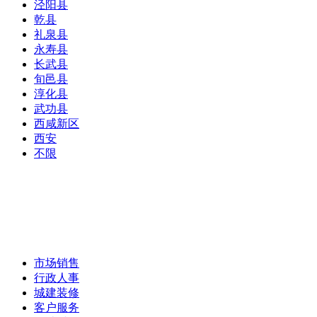
泾阳县
乾县
礼泉县
永寿县
长武县
旬邑县
淳化县
武功县
西咸新区
西安
不限
市场销售
行政人事
城建装修
客户服务