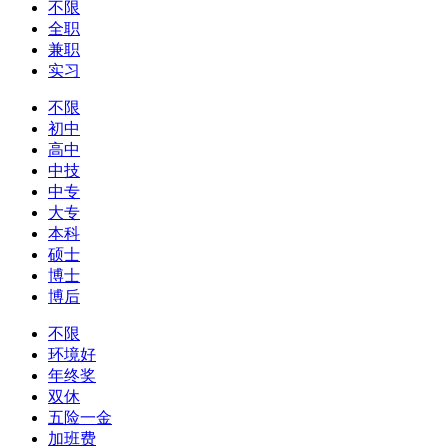
不限
全职
兼职
实习
不限
初中
高中
中技
中专
大专
本科
硕士
博士
博后
不限
环境好
年终奖
双休
五险一金
加班费