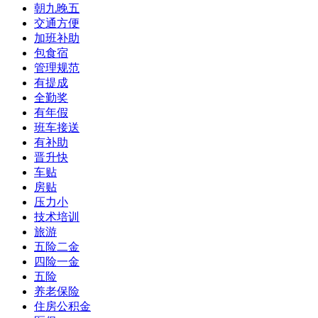
朝九晚五
交通方便
加班补助
包食宿
管理规范
有提成
全勤奖
有年假
班车接送
有补助
晋升快
车贴
房贴
压力小
技术培训
旅游
五险二金
四险一金
五险
养老保险
住房公积金