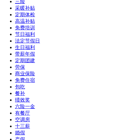
三险
采暖补贴
定期体检
高温补贴
免费培训
节日福利
法定节假日
生日福利
带薪年假
定期团建
劳保
商业保险
免费住宿
包吃
餐补
绩效奖
六险一金
有餐厅
空调房
十三薪
婚假
产假