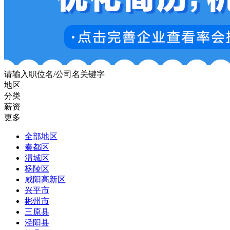
请输入职位名/公司名关键字
地区
分类
薪资
更多
全部地区
秦都区
渭城区
杨陵区
咸阳高新区
兴平市
彬州市
三原县
泾阳县