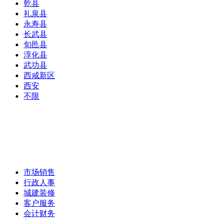
乾县
礼泉县
永寿县
长武县
旬邑县
淳化县
武功县
西咸新区
西安
不限
市场销售
行政人事
城建装修
客户服务
会计财务