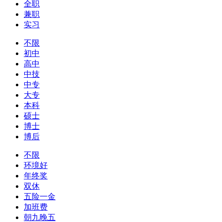
全职
兼职
实习
不限
初中
高中
中技
中专
大专
本科
硕士
博士
博后
不限
环境好
年终奖
双休
五险一金
加班费
朝九晚五