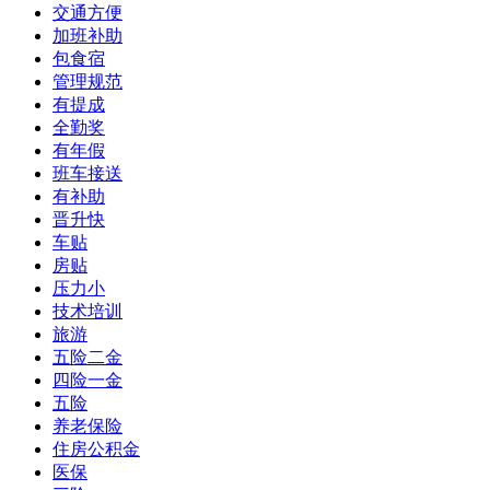
交通方便
加班补助
包食宿
管理规范
有提成
全勤奖
有年假
班车接送
有补助
晋升快
车贴
房贴
压力小
技术培训
旅游
五险二金
四险一金
五险
养老保险
住房公积金
医保