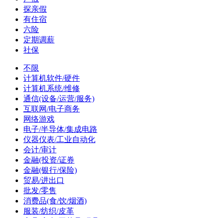
探亲假
有住宿
六险
定期调薪
社保
不限
计算机软件/硬件
计算机系统/维修
通信(设备/运营/服务)
互联网/电子商务
网络游戏
电子/半导体/集成电路
仪器仪表/工业自动化
会计/审计
金融(投资/证券
金融(银行/保险)
贸易/进出口
批发/零售
消费品(食/饮/烟酒)
服装/纺织/皮革