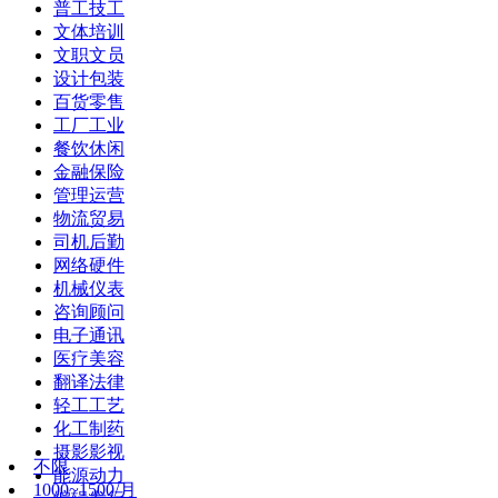
普工技工
文体培训
文职文员
设计包装
百货零售
工厂工业
餐饮休闲
金融保险
管理运营
物流贸易
司机后勤
网络硬件
机械仪表
咨询顾问
电子通讯
医疗美容
翻译法律
轻工工艺
化工制药
摄影影视
不限
能源动力
1000~1500/月