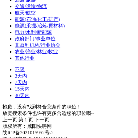
交通/运输/物流
航天/航空
能源(石油/化工/矿产)
能源(采掘/冶炼/原材料)
电力/水利/新能源
政府部门/事业单位
非盈利机构/行业协会
农业/渔业/林业/牧业
其他行业
不限
3天内
7天内
15天内
30天内
抱歉，没有找到符合您条件的职位！
放宽搜索条件也许有更多合适您的职位哦~
上一页
第 1 页
下一页
版权所有：咸阳快聘网
陕ICP备2021015952号-2