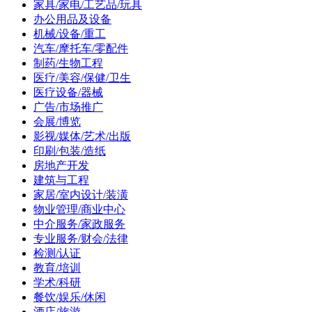
家具/家电/工艺品/玩具
办公用品及设备
机械/设备/重工
汽车/摩托车/零配件
制药/生物工程
医疗/美容/保健/卫生
医疗设备/器械
广告/市场推广
会展/博览
影视/媒体/艺术/出版
印刷/包装/造纸
房地产开发
建筑与工程
家居/室内设计/装潢
物业管理/商业中心
中介服务/家政服务
专业服务/财会/法律
检测/认证
教育/培训
学术/科研
餐饮/娱乐/休闲
酒店/旅游