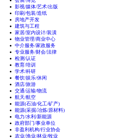
会展/博览
影视/媒体/艺术/出版
印刷/包装/造纸
房地产开发
建筑与工程
家居/室内设计/装潢
物业管理/商业中心
中介服务/家政服务
专业服务/财会/法律
检测/认证
教育/培训
学术/科研
餐饮/娱乐/休闲
酒店/旅游
交通/运输/物流
航天/航空
能源(石油/化工/矿产)
能源(采掘/冶炼/原材料)
电力/水利/新能源
政府部门/事业单位
非盈利机构/行业协会
农业/渔业/林业/牧业