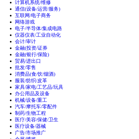
计算机系统/维修
通信(设备/运营/服务)
互联网/电子商务
网络游戏
电子/半导体/集成电路
仪器仪表/工业自动化
会计/审计
金融(投资/证券
金融(银行/保险)
贸易/进出口
批发/零售
消费品(食/饮/烟酒)
服装/纺织/皮革
家具/家电/工艺品/玩具
办公用品及设备
机械/设备/重工
汽车/摩托车/零配件
制药/生物工程
医疗/美容/保健/卫生
医疗设备/器械
广告/市场推广