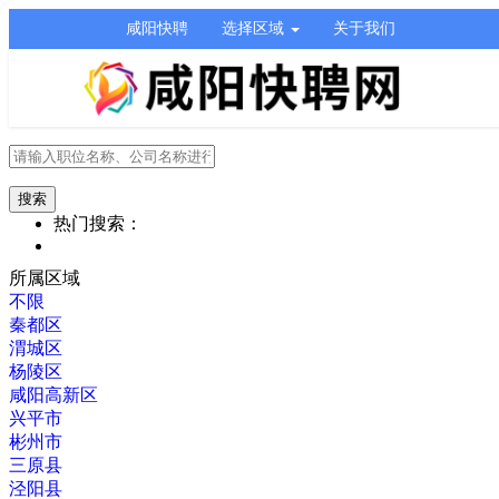
咸阳快聘
选择区域
关于我们
热门搜索：
所属区域
不限
秦都区
渭城区
杨陵区
咸阳高新区
兴平市
彬州市
三原县
泾阳县