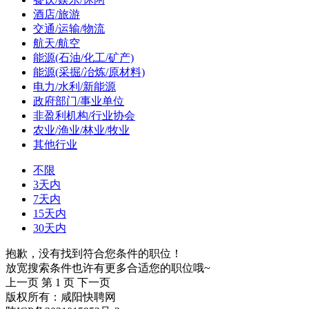
酒店/旅游
交通/运输/物流
航天/航空
能源(石油/化工/矿产)
能源(采掘/冶炼/原材料)
电力/水利/新能源
政府部门/事业单位
非盈利机构/行业协会
农业/渔业/林业/牧业
其他行业
不限
3天内
7天内
15天内
30天内
抱歉，没有找到符合您条件的职位！
放宽搜索条件也许有更多合适您的职位哦~
上一页
第 1 页
下一页
版权所有：咸阳快聘网