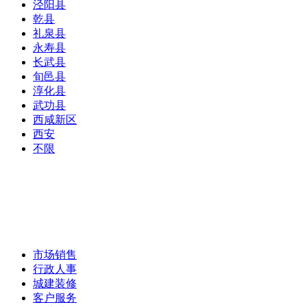
泾阳县
乾县
礼泉县
永寿县
长武县
旬邑县
淳化县
武功县
西咸新区
西安
不限
市场销售
行政人事
城建装修
客户服务