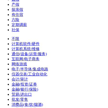
产假
探亲假
有住宿
六险
定期调薪
社保
不限
计算机软件/硬件
计算机系统/维修
通信(设备/运营/服务)
互联网/电子商务
网络游戏
电子/半导体/集成电路
仪器仪表/工业自动化
会计/审计
金融(投资/证券
金融(银行/保险)
贸易/进出口
批发/零售
消费品(食/饮/烟酒)