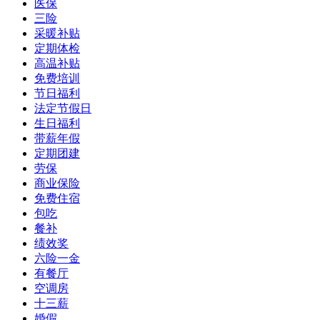
医保
三险
采暖补贴
定期体检
高温补贴
免费培训
节日福利
法定节假日
生日福利
带薪年假
定期团建
劳保
商业保险
免费住宿
包吃
餐补
绩效奖
六险一金
有餐厅
空调房
十三薪
婚假