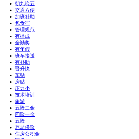
朝九晚五
交通方便
加班补助
包食宿
管理规范
有提成
全勤奖
有年假
班车接送
有补助
晋升快
车贴
房贴
压力小
技术培训
旅游
五险二金
四险一金
五险
养老保险
住房公积金