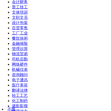
会计财务
普工技工
文体培训
文职文员
设计包装
百货零售
工厂工业
餐饮休闲
金融保险
管理运营
物流贸易
司机后勤
网络硬件
机械仪表
咨询顾问
电子通讯
医疗美容
翻译法律
轻工工艺
化工制药
摄影影视
不限