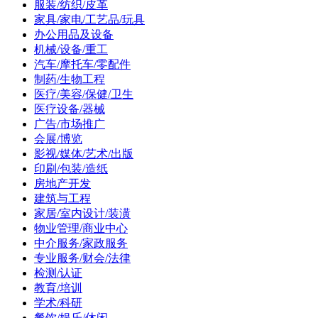
服装/纺织/皮革
家具/家电/工艺品/玩具
办公用品及设备
机械/设备/重工
汽车/摩托车/零配件
制药/生物工程
医疗/美容/保健/卫生
医疗设备/器械
广告/市场推广
会展/博览
影视/媒体/艺术/出版
印刷/包装/造纸
房地产开发
建筑与工程
家居/室内设计/装潢
物业管理/商业中心
中介服务/家政服务
专业服务/财会/法律
检测/认证
教育/培训
学术/科研
餐饮/娱乐/休闲