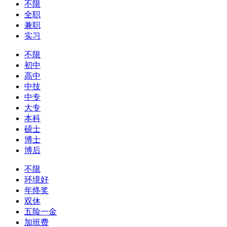
不限
全职
兼职
实习
不限
初中
高中
中技
中专
大专
本科
硕士
博士
博后
不限
环境好
年终奖
双休
五险一金
加班费