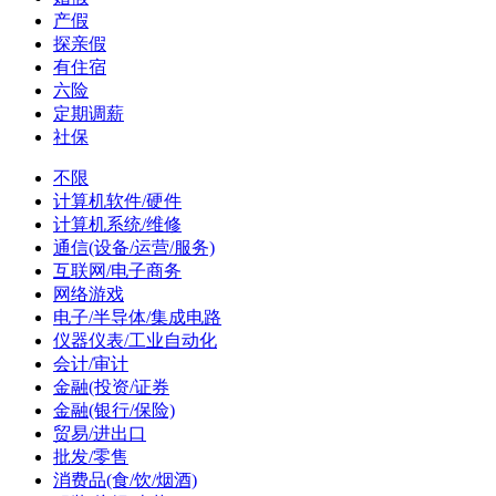
产假
探亲假
有住宿
六险
定期调薪
社保
不限
计算机软件/硬件
计算机系统/维修
通信(设备/运营/服务)
互联网/电子商务
网络游戏
电子/半导体/集成电路
仪器仪表/工业自动化
会计/审计
金融(投资/证券
金融(银行/保险)
贸易/进出口
批发/零售
消费品(食/饮/烟酒)