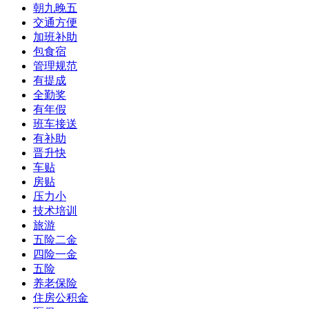
朝九晚五
交通方便
加班补助
包食宿
管理规范
有提成
全勤奖
有年假
班车接送
有补助
晋升快
车贴
房贴
压力小
技术培训
旅游
五险二金
四险一金
五险
养老保险
住房公积金