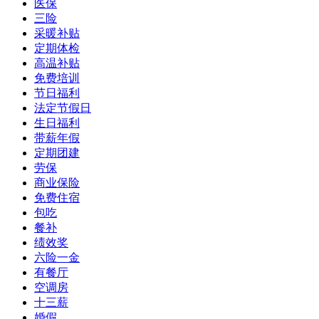
医保
三险
采暖补贴
定期体检
高温补贴
免费培训
节日福利
法定节假日
生日福利
带薪年假
定期团建
劳保
商业保险
免费住宿
包吃
餐补
绩效奖
六险一金
有餐厅
空调房
十三薪
婚假