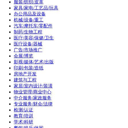
服装/纺织/皮革
家具/家电/工艺品/玩具
办公用品及设备
机械/设备/重工
汽车/摩托车/零配件
制药/生物工程
医疗/美容/保健/卫生
医疗设备/器械
广告/市场推广
会展/博览
影视/媒体/艺术/出版
印刷/包装/造纸
房地产开发
建筑与工程
家居/室内设计/装潢
物业管理/商业中心
中介服务/家政服务
专业服务/财会/法律
检测/认证
教育/培训
学术/科研
餐饮/娱乐/休闲