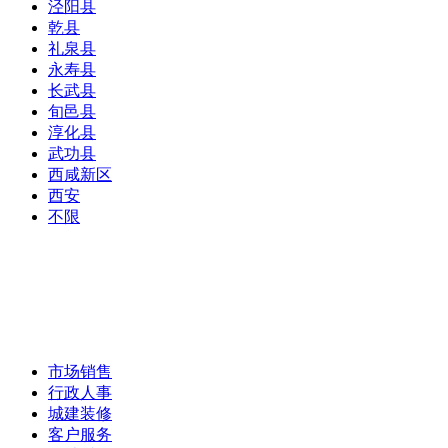
泾阳县
乾县
礼泉县
永寿县
长武县
旬邑县
淳化县
武功县
西咸新区
西安
不限
市场销售
行政人事
城建装修
客户服务