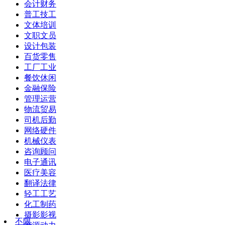
会计财务
普工技工
文体培训
文职文员
设计包装
百货零售
工厂工业
餐饮休闲
金融保险
管理运营
物流贸易
司机后勤
网络硬件
机械仪表
咨询顾问
电子通讯
医疗美容
翻译法律
轻工工艺
化工制药
摄影影视
不限