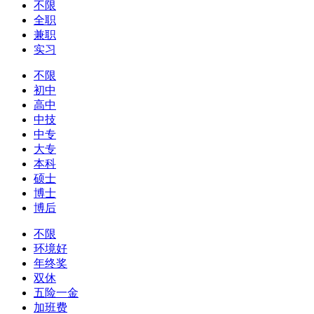
不限
全职
兼职
实习
不限
初中
高中
中技
中专
大专
本科
硕士
博士
博后
不限
环境好
年终奖
双休
五险一金
加班费