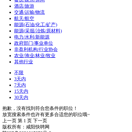
酒店/旅游
交通/运输/物流
航天/航空
能源(石油/化工/矿产)
能源(采掘/冶炼/原材料)
电力/水利/新能源
政府部门/事业单位
非盈利机构/行业协会
农业/渔业/林业/牧业
其他行业
不限
3天内
7天内
15天内
30天内
抱歉，没有找到符合您条件的职位！
放宽搜索条件也许有更多合适您的职位哦~
上一页
第 1 页
下一页
版权所有：咸阳快聘网