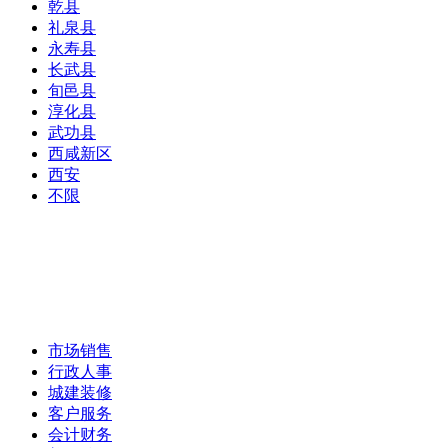
乾县
礼泉县
永寿县
长武县
旬邑县
淳化县
武功县
西咸新区
西安
不限
市场销售
行政人事
城建装修
客户服务
会计财务