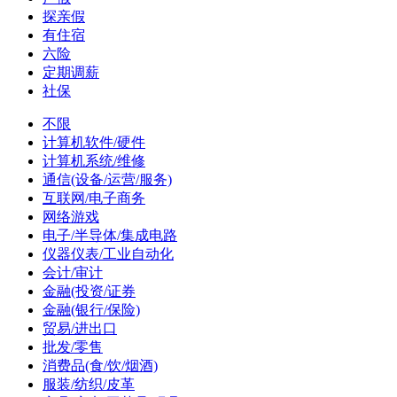
探亲假
有住宿
六险
定期调薪
社保
不限
计算机软件/硬件
计算机系统/维修
通信(设备/运营/服务)
互联网/电子商务
网络游戏
电子/半导体/集成电路
仪器仪表/工业自动化
会计/审计
金融(投资/证券
金融(银行/保险)
贸易/进出口
批发/零售
消费品(食/饮/烟酒)
服装/纺织/皮革