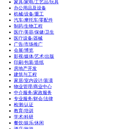
家具/家电/工艺品/玩具
办公用品及设备
机械/设备/重工
汽车/摩托车/零配件
制药/生物工程
医疗/美容/保健/卫生
医疗设备/器械
广告/市场推广
会展/博览
影视/媒体/艺术/出版
印刷/包装/造纸
房地产开发
建筑与工程
家居/室内设计/装潢
物业管理/商业中心
中介服务/家政服务
专业服务/财会/法律
检测/认证
教育/培训
学术/科研
餐饮/娱乐/休闲
酒店/旅游