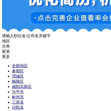
请输入职位名/公司名关键字
地区
分类
薪资
更多
全部地区
秦都区
渭城区
杨陵区
咸阳高新区
兴平市
彬州市
三原县
泾阳县