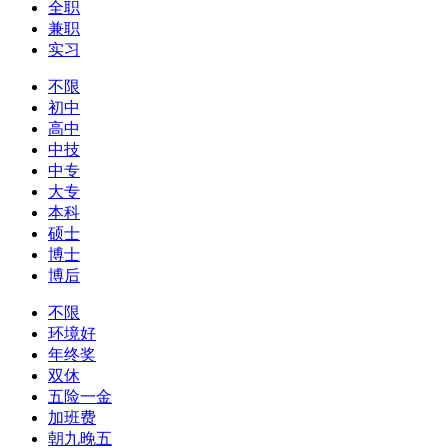
全职
兼职
实习
不限
初中
高中
中技
中专
大专
本科
硕士
博士
博后
不限
环境好
年终奖
双休
五险一金
加班费
朝九晚五