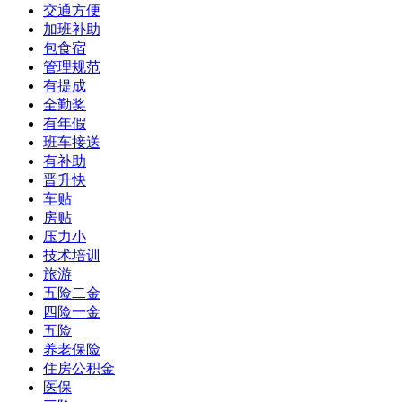
交通方便
加班补助
包食宿
管理规范
有提成
全勤奖
有年假
班车接送
有补助
晋升快
车贴
房贴
压力小
技术培训
旅游
五险二金
四险一金
五险
养老保险
住房公积金
医保