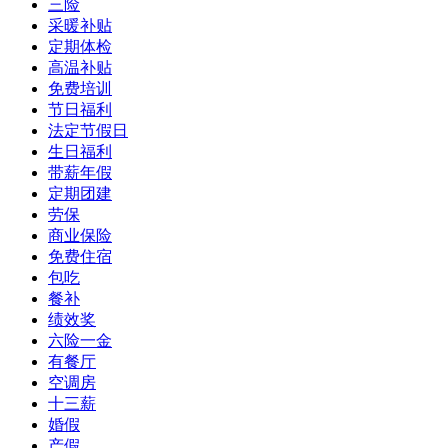
三险
采暖补贴
定期体检
高温补贴
免费培训
节日福利
法定节假日
生日福利
带薪年假
定期团建
劳保
商业保险
免费住宿
包吃
餐补
绩效奖
六险一金
有餐厅
空调房
十三薪
婚假
产假