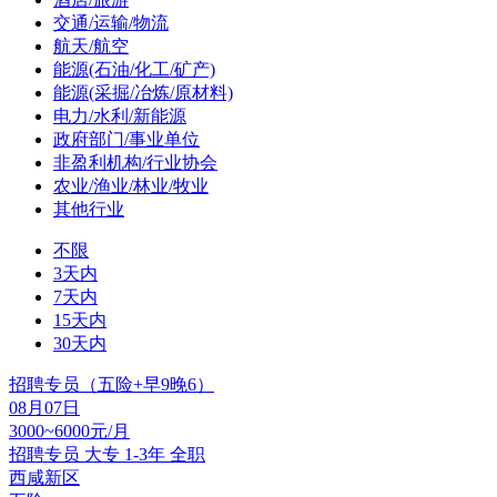
交通/运输/物流
航天/航空
能源(石油/化工/矿产)
能源(采掘/冶炼/原材料)
电力/水利/新能源
政府部门/事业单位
非盈利机构/行业协会
农业/渔业/林业/牧业
其他行业
不限
3天内
7天内
15天内
30天内
招聘专员（五险+早9晚6）
08月07日
3000~6000元/月
招聘专员
大专
1-3年
全职
西咸新区