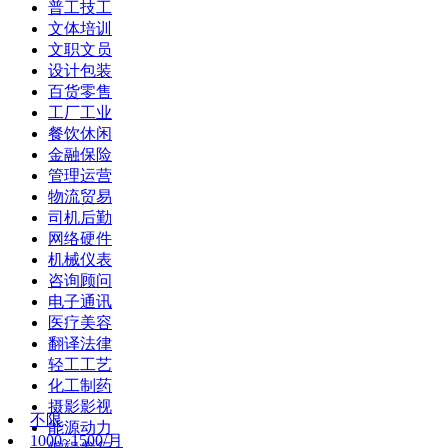
普工技工
文体培训
文职文员
设计包装
百货零售
工厂工业
餐饮休闲
金融保险
管理运营
物流贸易
司机后勤
网络硬件
机械仪表
咨询顾问
电子通讯
医疗美容
翻译法律
轻工工艺
化工制药
摄影影视
不限
能源动力
1000~1500/月