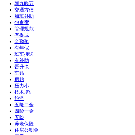
朝九晚五
交通方便
加班补助
包食宿
管理规范
有提成
全勤奖
有年假
班车接送
有补助
晋升快
车贴
房贴
压力小
技术培训
旅游
五险二金
四险一金
五险
养老保险
住房公积金