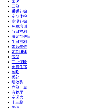
医保
三险
采暖补贴
定期体检
高温补贴
免费培训
节日福利
法定节假日
生日福利
带薪年假
定期团建
劳保
商业保险
免费住宿
包吃
餐补
绩效奖
六险一金
有餐厅
空调房
十三薪
婚假