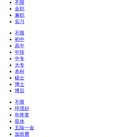
不限
全职
兼职
实习
不限
初中
高中
中技
中专
大专
本科
硕士
博士
博后
不限
环境好
年终奖
双休
五险一金
加班费