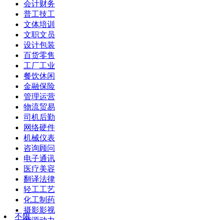
会计财务
普工技工
文体培训
文职文员
设计包装
百货零售
工厂工业
餐饮休闲
金融保险
管理运营
物流贸易
司机后勤
网络硬件
机械仪表
咨询顾问
电子通讯
医疗美容
翻译法律
轻工工艺
化工制药
摄影影视
不限