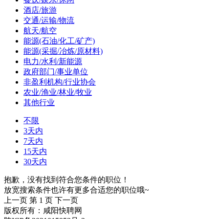
酒店/旅游
交通/运输/物流
航天/航空
能源(石油/化工/矿产)
能源(采掘/冶炼/原材料)
电力/水利/新能源
政府部门/事业单位
非盈利机构/行业协会
农业/渔业/林业/牧业
其他行业
不限
3天内
7天内
15天内
30天内
抱歉，没有找到符合您条件的职位！
放宽搜索条件也许有更多合适您的职位哦~
上一页
第 1 页
下一页
版权所有：咸阳快聘网