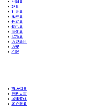
泾阳县
乾县
礼泉县
永寿县
长武县
旬邑县
淳化县
武功县
西咸新区
西安
不限
市场销售
行政人事
城建装修
客户服务