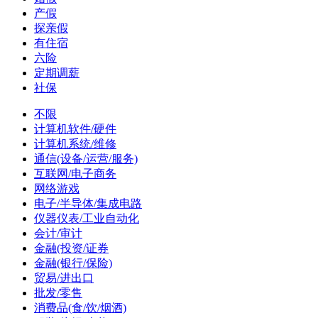
产假
探亲假
有住宿
六险
定期调薪
社保
不限
计算机软件/硬件
计算机系统/维修
通信(设备/运营/服务)
互联网/电子商务
网络游戏
电子/半导体/集成电路
仪器仪表/工业自动化
会计/审计
金融(投资/证券
金融(银行/保险)
贸易/进出口
批发/零售
消费品(食/饮/烟酒)