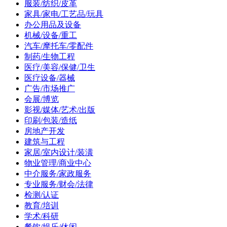
服装/纺织/皮革
家具/家电/工艺品/玩具
办公用品及设备
机械/设备/重工
汽车/摩托车/零配件
制药/生物工程
医疗/美容/保健/卫生
医疗设备/器械
广告/市场推广
会展/博览
影视/媒体/艺术/出版
印刷/包装/造纸
房地产开发
建筑与工程
家居/室内设计/装潢
物业管理/商业中心
中介服务/家政服务
专业服务/财会/法律
检测/认证
教育/培训
学术/科研
餐饮/娱乐/休闲